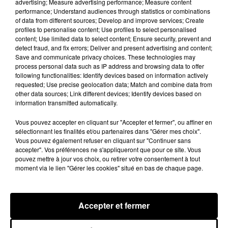
advertising; Measure advertising performance; Measure content
les experts, cette nouvelle tendance permet de
performance; Understand audiences through statistics or combinations
faire évoluer le mariage et l'idée que notre
of data from different sources; Develop and improve services; Create
profiles to personalise content; Use profiles to select personalised
bonheur ne peut pas dépendre uniquement de
content; Use limited data to select content; Ensure security, prevent and
notre partenaire et de ses envies à lui. Selon eux,
detect fraud, and fix errors; Deliver and present advertising and content;
il s'agit là d'un concept moderne, individualiste,
Save and communicate privacy choices. These technologies may
process personal data such as IP address and browsing data to offer
qui colle parfaitement à notre époque.
following functionalities: Identify devices based on information actively
Attention, pour d'autres, le voyage de noces à
requested; Use precise geolocation data; Match and combine data from
other data sources; Link different devices; Identify devices based on
deux est indispensable pour renforcer l'aspect
information transmitted automatically.
romantique du couple après des mois de
préparatifs stressants et pour booster la vie
Vous pouvez accepter en cliquant sur "Accepter et fermer", ou affiner en
sélectionnant les finalités et/ou partenaires dans "Gérer mes choix".
sexuelle. A vous de choisir votre camp !
Vous pouvez également refuser en cliquant sur "Continuer sans
accepter". Vos préférences ne s'appliqueront que pour ce site. Vous
Publié : 29 avril 2019 à 6h53 par Diane Thibaudier
pouvez mettre à jour vos choix, ou retirer votre consentement à tout
Fil actus
moment via le lien "Gérer les cookies" situé en bas de chaque page.
6 août 2026
Franglish et Keblack dévoilent une session live
surprise
5 août 2026
Accepter et fermer
Russ frappe fort avec son nouveau single «
Coulda Shoulda Woulda »