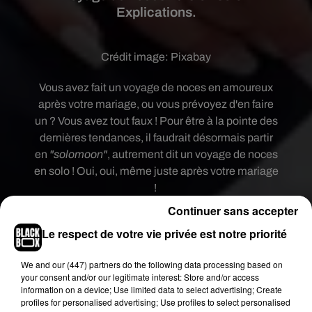
Explications.
Crédit image:
Pixabay
Vous avez fait un voyage de noces en amoureux
après votre mariage, ou vous prévoyez d'en faire
un ? Vous avez tout faux ! Pour être à la pointe des
dernières tendances, il faudrait désormais partir
en
"solomoon"
, autrement dit un voyage de noces
en solo ! Oui, oui, même juste après votre mariage
!
Continuer sans accepter
Deux salles, deux ambiances !
Le respect de votre vie privée est notre priorité
L'idée est de pouvoir prendre du recul après la
pression des préparatifs et de la cérémonie : les
We and
our (447) partners
do the following data processing based on
mariés choisissent alors deux endroits différents
your consent and/or our legitimate interest: Store and/or access
pour leur voyage de noces. Ils partent en lune de
information on a device; Use limited data to select advertising; Create
profiles for personalised advertising; Use profiles to select personalised
miel, mais séparément pour se recentrer ! Selon