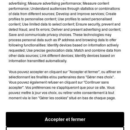
advertising; Measure advertising performance; Measure content
performance; Understand audiences through statistics or combinations
of data from different sources; Develop and improve services; Create
profiles to personalise content; Use profiles to select personalised
content; Use limited data to select content; Ensure security, prevent and
detect fraud, and fix errors; Deliver and present advertising and content;
Save and communicate privacy choices. These technologies may
process personal data such as IP address and browsing data to offer
following functionalities: Identify devices based on information actively
requested; Use precise geolocation data; Match and combine data from
other data sources; Link different devices; Identify devices based on
information transmitted automatically.
Vous pouvez accepter en cliquant sur "Accepter et fermer", ou affiner en
sélectionnant les finalités et/ou partenaires dans "Gérer mes choix".
Vous pouvez également refuser en cliquant sur "Continuer sans
accepter". Vos préférences ne s'appliqueront que pour ce site. Vous
Publié : 5 juillet 2018 à 8h15 par Clément Gwizdz
pouvez mettre à jour vos choix, ou retirer votre consentement à tout
Fil actus
moment via le lien "Gérer les cookies" situé en bas de chaque page.
6 août 2026
Franglish et Keblack dévoilent une session live
surprise
Accepter et fermer
5 août 2026
Russ frappe fort avec son nouveau single «
Coulda Shoulda Woulda »