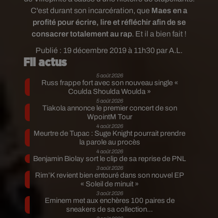
C'est durant son incarcération, que
Maes en a
profité pour écrire, lire et réfléchir afin de se
consacrer totalement au rap
. Et il a bien fait !
Publié : 19 décembre 2019 à 11h30 par A.L.
Fil actus
5 août 2026
Russ frappe fort avec son nouveau single «
Coulda Shoulda Woulda »
5 août 2026
Tiakola annonce le premier concert de son
WpointM Tour
4 août 2026
Meurtre de Tupac : Suge Knight pourrait prendre
la parole au procès
4 août 2026
Benjamin Biolay sort le clip de sa reprise de PNL
3 août 2026
Rim’K revient bien entouré dans son nouvel EP
« Soleil de minuit »
3 août 2026
Eminem met aux enchères 100 paires de
sneakers de sa collection...