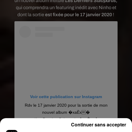
un nouvel album intitulé
Les Derniers Salopards,
qui comprendra un featuring inédit avec Ninho et
dont la sortie
est fixée pour le 17 janvier 2020
!
Voir cette publication sur Instagram
Rdv le 17 janvier 2020 pour la sortie de mon
nouvel album �xaÈx�
#LesDerniersSalopards �xaÈxa�
Continuer sans accepter
@agaproductions @misterfifou