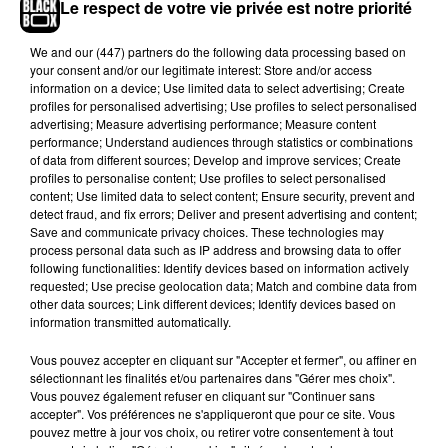
Le respect de votre vie privée est notre priorité
Une publication partagée par
Maes LDS
(@maes_packm) le
We and
our (447) partners
do the following data processing based on
La tournée de Maes
your consent and/or our legitimate interest: Store and/or access
information on a device; Use limited data to select advertising; Create
profiles for personalised advertising; Use profiles to select personalised
Et comme si tous ces jolis projets ne suffisaient
advertising; Measure advertising performance; Measure content
pas à combler ses fans, celui dont le
premier
performance; Understand audiences through statistics or combinations
of data from different sources; Develop and improve services; Create
album
Pure
a été certifié
disque de platine
avec
profiles to personalise content; Use profiles to select personalised
plus de
100.000 ventes
, vient d'annoncer une
content; Use limited data to select content; Ensure security, prevent and
tournée ! En effet, du 22 février au 18 avril
detect fraud, and fix errors; Deliver and present advertising and content;
Save and communicate privacy choices. These technologies may
prochain, l'étoile montante du rap français âgé de
process personal data such as IP address and browsing data to offer
24 ans traversera l’hexagone pour performer ses
following functionalities: Identify devices based on information actively
meilleurs titres, dont
un concert exceptionnel
requested; Use precise geolocation data; Match and combine data from
other data sources; Link different devices; Identify devices based on
dans la mythique salle de l'Olympia le 10 avril
information transmitted automatically.
2020
.
Vous pouvez accepter en cliquant sur "Accepter et fermer", ou affiner en
sélectionnant les finalités et/ou partenaires dans "Gérer mes choix".
Vous pouvez également refuser en cliquant sur "Continuer sans
accepter". Vos préférences ne s'appliqueront que pour ce site. Vous
pouvez mettre à jour vos choix, ou retirer votre consentement à tout