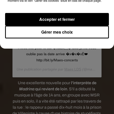
moment via le lien "Gérer les cookies" situé en bas de chaque page.
Accepter et fermer
Gérer mes choix
Voir cette publication sur Instagram
A très vite pour le sal �xaÈx� Lille je ne vous
oublie pas la date arrive �x�x�xÈ❤️
http://bit.ly/Maes-concerts
Une publication partagée par
Maes LDS
(@maes_packm) le
Une excellente nouvelle pour
l'interprète de
Madrina
qui revient de loin
. S'il a débuté
la
musique à l'âge de 14 ans, en groupe avec MSR
puis en solo, il a vite été rattrapé par les travers de
la rue : le rappeur a passé dix-huit mois à la prison
de Villepinte à cause d'une histoire de stupéfiants.