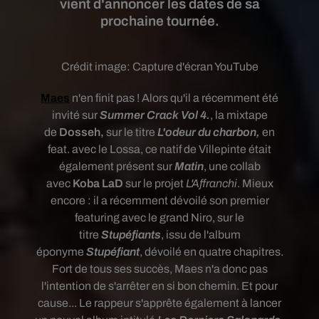
vient d'annoncer les dates de sa
prochaine tournée.
Crédit image:
Capture d'écran YouTube
Maes
n'en finit pas !
Alors qu'il a récemment été
invité sur
Summer Crack Vol 4.
, la mixtape
de
Dosseh
,
sur le titre
L'odeur du charbon,
en
feat. avec le Lossa, ce natif de Villepinte était
également présent sur
Matin
, une collab
avec
Koba LaD
sur le projet
L'Affranchi
. Mieux
encore : il a récemment dévoilé son premier
featuring avec le grand Niro, sur le
titre
Stupéfiants
, issu de l'album
éponyme
Stupéfiant
, dévoilé en quatre chapitres.
Fort de tous ses succès, Maes n'a donc pas
l'intention de s'arrêter en si bon chemin. Et pour
cause... Le rappeur s'apprête également à lancer