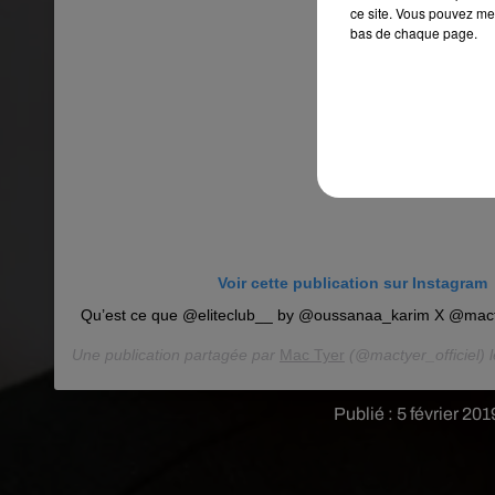
ce site. Vous pouvez met
bas de chaque page.
Voir cette publication sur Instagram
Qu’est ce que @eliteclub__ by @oussanaa_karim X @macty
Une publication partagée par
Mac Tyer
(@mactyer_officiel) 
Publié : 5 février 20