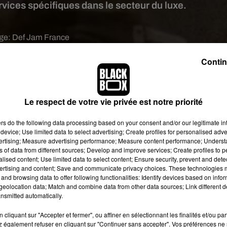
ices spécifiques dans le secteur du luxe.
age:
Def Jam France
r entrepreneur. Et le moins que l’on puisse dire, c’est qu’il n’es
Contin
réseaux sociaux, il annonce le lancement de l’Elite Club. L’idé
mbler des sportifs, des artistes et des entrepreneurs. Tous auron
ularité d’être parti de rien.
Le respect de votre vie privée est notre priorité
Tyer
devrait notamment proposer aux membres de ce club tout 
ers
do the following data processing based on your consent and/or our legitimate int
hanger et de bénéficier de services particuliers. Ils pourront ains
device; Use limited data to select advertising; Create profiles for personalised adver
t privé ou encore d’un service de location de voiture de luxe.
vertising; Measure advertising performance; Measure content performance; Unders
ns of data from different sources; Develop and improve services; Create profiles to 
 ce projet. Parmi les artistes, on trouve, entre autres, Vegedrea
alised content; Use limited data to select content; Ensure security, prevent and detect
sportifs, Ryan Mendes, Bernard Mendy ont répondu à l’appel. Enf
ertising and content; Save and communicate privacy choices. These technologies
and browsing data to offer following functionalities: Identify devices based on infor
ally Dia et Thomas Ngijol se sont manifestés.
eolocation data; Match and combine data from other data sources; Link different de
nsmitted automatically.
cliquant sur "Accepter et fermer", ou affiner en sélectionnant les finalités et/ou pa
 également refuser en cliquant sur "Continuer sans accepter". Vos préférences ne 