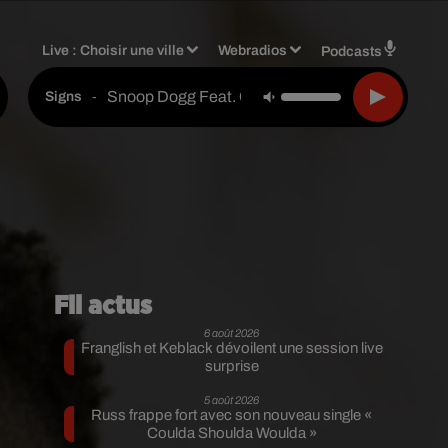
Live :
Choisir une ville
Webradios
Podcasts
Snoop Dogg Feat. Charlie Wilson & Justin Timb
-
Signs
Fil actus
6 août 2026
Franglish et Keblack dévoilent une session live
surprise
5 août 2026
Russ frappe fort avec son nouveau single «
Coulda Shoulda Woulda »