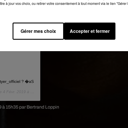
tre à jour vos choix, ou retirer votre consentement à tout moment via le lien "Gérer 
Gérer mes choix
Accepter et fermer
er_officiel ? �aS️
le
4 Févr. 2019 à 10 :05 PST
19 à 15h35 par Bertrand Loppin