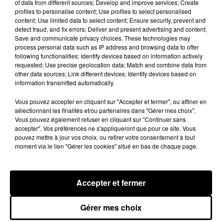
of data from different sources; Develop and improve services; Create
Mais ce n’est pas tout. La semaine dernière, un
profiles to personalise content; Use profiles to select personalised
film documentaire intitulé « 3 jours à Motorbass ».
content; Use limited data to select content; Ensure security, prevent and
detect fraud, and fix errors; Deliver and present advertising and content;
lui était consacré sur Arte. Dans ce film, on
Save and communicate privacy choices. These technologies may
pouvait suivre
Lomepal
durant trois jours en
process personal data such as IP address and browsing data to offer
studio pour l’enregistrement d’un album
following functionalities: Identify devices based on information actively
requested; Use precise geolocation data; Match and combine data from
acoustique. Cette semaine, cet album acoustique
other data sources; Link different devices; Identify devices based on
est disponible sur les plateformes de streaming.
information transmitted automatically.
Dessus vous
pourrez découvrir une quinzaine de
morceaux. Il s’agit des titres extraits de ses deux
Vous pouvez accepter en cliquant sur "Accepter et fermer", ou affiner en
sélectionnant les finalités et/ou partenaires dans "Gérer mes choix".
premiers albums « Flip » et « Jeannine ».
Vous pouvez également refuser en cliquant sur "Continuer sans
accepter". Vos préférences ne s'appliqueront que pour ce site. Vous
pouvez mettre à jour vos choix, ou retirer votre consentement à tout
moment via le lien "Gérer les cookies" situé en bas de chaque page.
Accepter et fermer
Gérer mes choix