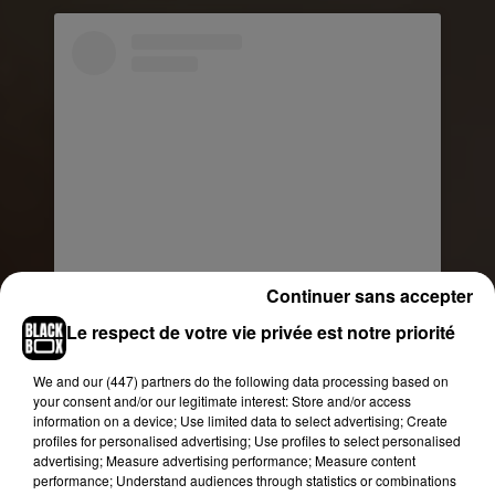
Continuer sans accepter
Voir cette publication sur Instagram
Le respect de votre vie privée est notre priorité
Ah mais c’est vrai que ya toujours cette réédition
toute prête dans mon ordi ya quand même 11
We and
our (447) partners
do the following data processing based on
nouveaux morceaux faut pas que j’oublie de la
your consent and/or our legitimate interest: Store and/or access
sortir..
information on a device; Use limited data to select advertising; Create
profiles for personalised advertising; Use profiles to select personalised
Une publication partagée par
Lomepal
(@antoinelomepal) le
advertising; Measure advertising performance; Measure content
performance; Understand audiences through statistics or combinations