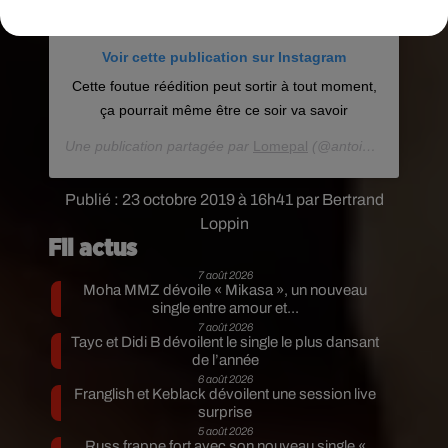
Voir cette publication sur Instagram
Cette foutue réédition peut sortir à tout moment,
ça pourrait même être ce soir va savoir
Une publication partagée par
Lomepal
(@antoinelomepal) le
Publié : 23 octobre 2019 à 16h41 par Bertrand
Loppin
Fil actus
7 août 2026
Moha MMZ dévoile « Mikasa », un nouveau
single entre amour et...
7 août 2026
Tayc et Didi B dévoilent le single le plus dansant
de l’année
6 août 2026
Franglish et Keblack dévoilent une session live
surprise
5 août 2026
Russ frappe fort avec son nouveau single «