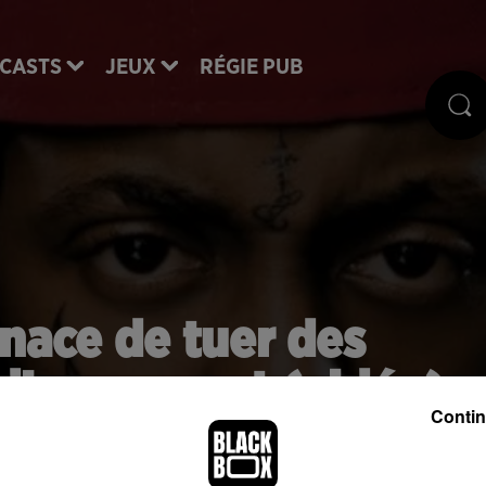
CASTS
JEUX
RÉGIE PUB
nace de tuer des
 d’un concert (vidéo)
Contin
nt les plombs. Lors d'un concert en Australie, il 