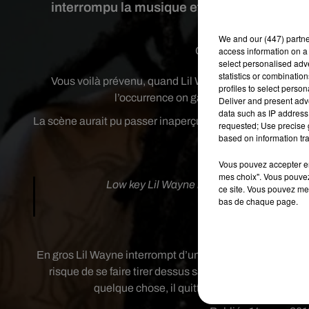
interrompu la musique et clairement menacé
We and
our (447) partn
Crédit image:
access information on a 
Instagram
select personalised ad
statistics or combinatio
Vous voilà prévenu, quand Lil Wayne est en concert, il
profiles to select person
l’occurrence on garde sa bouteille d’eau 
Deliver and present adv
data such as IP address 
La scène aurait pu passer inaperçue. Mais malheureuseme
requested; Use precise g
based on information tra
son téléphone 
Vous pouvez accepter en 
mes choix". Vous pouvez
Low key Lil Wayne handled that maturely.
ce site. Vous pouvez met
bas de chaque page.
— DJ Akademiks (
En gros Lil Wayne interrompt d’un coup la musique et prév
risque de se faire tirer dessus sans vraiment savoir si
quelque chose, il quittera la scène parce qu