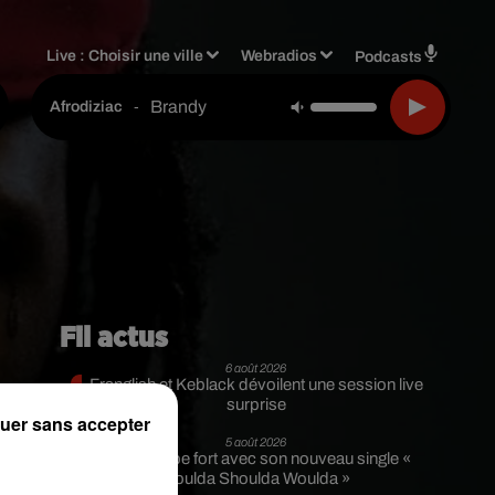
Live :
Choisir une ville
Webradios
Podcasts
Brandy
-
Afrodiziac
Fil actus
6 août 2026
Franglish et Keblack dévoilent une session live
surprise
uer sans accepter
5 août 2026
Russ frappe fort avec son nouveau single «
a
Coulda Shoulda Woulda »