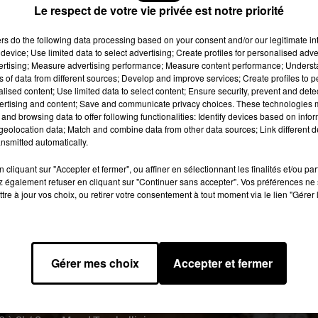
 des spectateurs de ne plus rien jeter sur scène.
Le respect de votre vie privée est notre priorité
ers
do the following data processing based on your consent and/or our legitimate int
device; Use limited data to select advertising; Create profiles for personalised adver
 officiel Lil Wayne ( @liltunechi)
vertising; Measure advertising performance; Measure content performance; Unders
ns of data from different sources; Develop and improve services; Create profiles to 
 ne supporte pas que vous jetiez quoi que ce soit sur scène. En
alised content; Use limited data to select content; Ensure security, prevent and detect
dans son sac, sa petite culotte sous son jean etc !
ertising and content; Save and communicate privacy choices. These technologies
and browsing data to offer following functionalities: Identify devices based on infor
nt pour Lil Wayne, un des spectateurs présents a tout filmé av
eolocation data; Match and combine data from other data sources; Link different de
nsmitted automatically.
et l’a posté sur Twitter.
cliquant sur "Accepter et fermer", ou affiner en sélectionnant les finalités et/ou pa
 également refuser en cliquant sur "Continuer sans accepter". Vos préférences ne 
 Could b worse �xÈ‍'️
pic.twitter.com/EYa4XbciWd
tre à jour vos choix, ou retirer votre consentement à tout moment via le lien "Gérer 
@IamAkademiks)
12 mars 2018
Gérer mes choix
Accepter et fermer
ient que de là ou il vient on ne jette pas des choses sur scène 
 c’est de votre faute ou pas. Et que si quelqu’un jette de nouveau
’il n’a pas envie que tout le monde meure, ambiance….