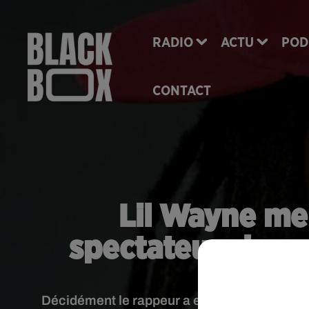
RADIO
ACTU
POD
CONTACT
Lil Wayne me
spectateurs lors
Décidément le rappeur a encore pété légèreme