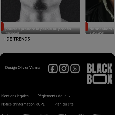
Meurtre de Tupac : Suge Knight
Eminem met a
pourrait prendre la parole au procès
de sneakers de
4 août 2026
3 août 2026
+ DE TRENDS
Design
Olivier Varma
Mentions légales
Règlements de jeux
Notice d'information RGPD
Plan du site