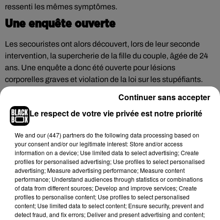
ressenti les mêmes symptômes.
Une enquête ouverte
Les secouristes ont alors découvert, lors de leur seconde
intervention, la supercherie de la fille du couple, âgée de 24
ans. Une enquête a donc été ouverte pour lésions
corporelles graves et violation de la loi sur les stupéfiants.
Continuer sans accepter
Le respect de votre vie privée est notre priorité
Hip-Hop News
We and
our (447) partners
do the following data processing based on
your consent and/or our legitimate interest: Store and/or access
information on a device; Use limited data to select advertising; Create
profiles for personalised advertising; Use profiles to select personalised
Russ frappe fort avec son nouveau
advertising; Measure advertising performance; Measure content
single « Coulda Shoulda Woulda »
performance; Understand audiences through statistics or combinations
5 août 2026
of data from different sources; Develop and improve services; Create
profiles to personalise content; Use profiles to select personalised
content; Use limited data to select content; Ensure security, prevent and
detect fraud, and fix errors; Deliver and present advertising and content;