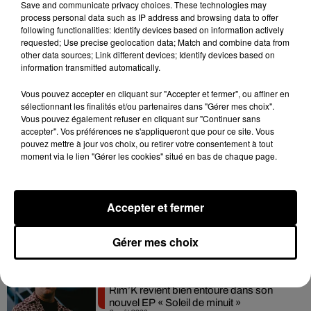
Save and communicate privacy choices. These technologies may
Tiakola annonce le premier concert de
process personal data such as IP address and browsing data to offer
son WpointM Tour
following functionalities: Identify devices based on information actively
5 août 2026
requested; Use precise geolocation data; Match and combine data from
other data sources; Link different devices; Identify devices based on
information transmitted automatically.
Vous pouvez accepter en cliquant sur "Accepter et fermer", ou affiner en
Meurtre de Tupac : Suge Knight pourrait
sélectionnant les finalités et/ou partenaires dans "Gérer mes choix".
prendre la parole au procès
Vous pouvez également refuser en cliquant sur "Continuer sans
4 août 2026
accepter". Vos préférences ne s'appliqueront que pour ce site. Vous
pouvez mettre à jour vos choix, ou retirer votre consentement à tout
moment via le lien "Gérer les cookies" situé en bas de chaque page.
Benjamin Biolay sort le clip de sa reprise
Accepter et fermer
de PNL
4 août 2026
Gérer mes choix
Rim’K revient bien entouré dans son
nouvel EP « Soleil de minuit »