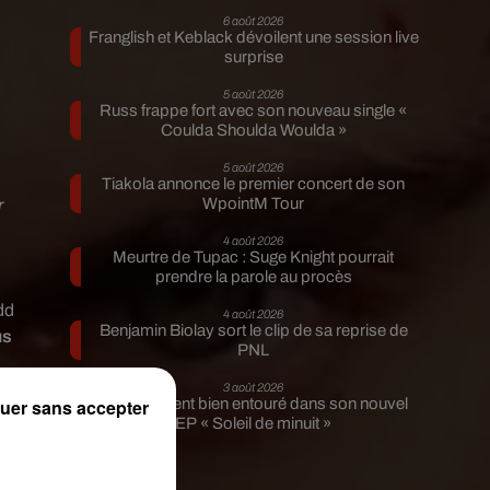
6 août 2026
Franglish et Keblack dévoilent une session live
surprise
5 août 2026
Russ frappe fort avec son nouveau single «
Coulda Shoulda Woulda »
5 août 2026
Tiakola annonce le premier concert de son
WpointM Tour
r
4 août 2026
Meurtre de Tupac : Suge Knight pourrait
prendre la parole au procès
dd
4 août 2026
Benjamin Biolay sort le clip de sa reprise de
us
PNL
3 août 2026
uer sans accepter
Rim’K revient bien entouré dans son nouvel
EP « Soleil de minuit »