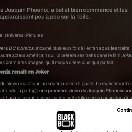
de Joaquin Phoenix, a bel et bien commencé et les
apparaissent peu à peu sur la Toile.
ge:
Universal Pictures
vers
DC Comics
. Incarné plusieurs fois à l’écran
sous les traits
n autre acteur américain qui lui prêtera ses traits dans le film
Joke
des premières images, qu’il risque d’être plus que parfait.
enix renait en Joker
du clown maléfique au sourire un rien flippant. Le réalisateur To
s attendu, a partagé
une première vidéo de Joaquin Phoenix so
se, l’acteur ayant réussi à capter cette folie qui se cache dans les
du personnage.
Contin