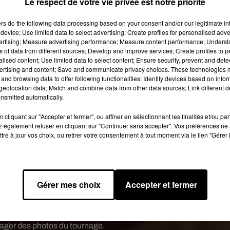
Le respect de votre vie privée est notre priorité
ers
do the following data processing based on your consent and/or our legitimate int
device; Use limited data to select advertising; Create profiles for personalised adver
vertising; Measure advertising performance; Measure content performance; Unders
ns of data from different sources; Develop and improve services; Create profiles to 
alised content; Use limited data to select content; Ensure security, prevent and detect
ertising and content; Save and communicate privacy choices. These technologies
and browsing data to offer following functionalities: Identify devices based on infor
eolocation data; Match and combine data from other data sources; Link different de
nsmitted automatically.
cliquant sur "Accepter et fermer", ou affiner en sélectionnant les finalités et/ou pa
 également refuser en cliquant sur "Continuer sans accepter". Vos préférences ne 
tre à jour vos choix, ou retirer votre consentement à tout moment via le lien "Gérer 
le
21 Sept. 2018 à 10 :00 PDT
Gérer mes choix
Accepter et fermer
isque
Robert De Niro sera de la partie
. Il faudra tout de même se
ortir que fin 2019
. En attendant, nous pouvons compter sur la
tager des photos du tournage.