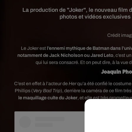
La production de "Joker", le nouveau film 
photos et vidéos exclusives 
Crédit ima
Le Joker est
l’ennemi mythique de Batman dans l’uni
notamment de Jack Nicholson ou Jared Leto
, c’est u
qui lui sera consacré. Et on peut dire, à la vue 
Joaquin Pho
C’est en effet à l’acteur de
Her
qu’a été confié le costume 
Phillips (
Very Bad Trip
), derrière la caméra de ce film trè
le maquillage culte du Joker
, et elle est très prometteu
yeux 