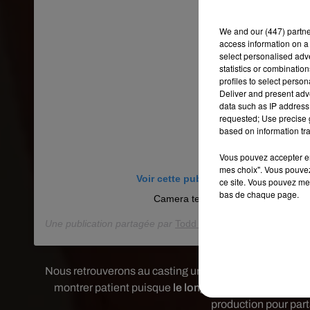
We and
our (447) partn
access information on a 
select personalised ad
statistics or combinatio
profiles to select person
Deliver and present adv
data such as IP address 
requested; Use precise g
based on information tra
Vous pouvez accepter en 
mes choix". Vous pouvez
Voir cette publication sur Instagram
ce site. Vous pouvez met
bas de chaque page.
Camera test (w/ sound). Joker.
Une publication partagée par
Todd Phillips
(@toddphillips1) 
Nous retrouverons au casting un autre acteur culte pu
montrer patient puisque
le long-métrage ne devrait s
production pour par