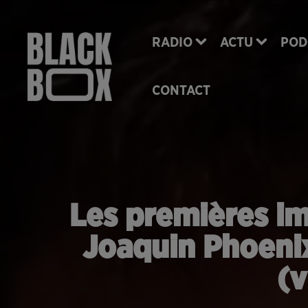
RADIO
ACTU
POD
CONTACT
Les premières im
Joaquin Phoenix
(v