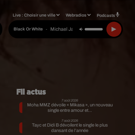
Live :
Choisir une ville
Webradios
Podcasts
Michael Jackson
-
Black Or White
Fil actus
7 août 2026
Moha MMZ dévoile « Mikasa », un nouveau
single entre amour et...
7 août 2026
Tayc et Didi B dévoilent le single le plus
dansant de l’année