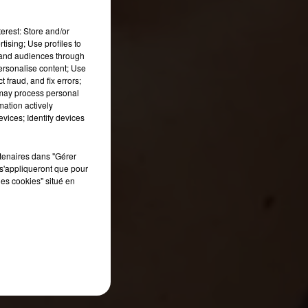
erest: Store and/or
tising; Use profiles to
tand audiences through
personalise content; Use
 fraud, and fix errors;
 may process personal
mation actively
vices; Identify devices
rtenaires dans "Gérer
s'appliqueront que pour
les cookies" situé en