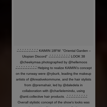
⠬⠬⠬⠬⠬⠬⠬⠬⠬ KAIMIN 18FW: "Oriental Garden –
Utopian Discord” ⠬⠬⠬⠬⠬⠬⠬⠬⠬ LOOK 38
@cheekymaa photographed by @hellemoos
⠬⠬⠬⠬⠬⠬⠬⠬⠬ Helping to realize KAIMIN’s concept
on the runway were @ryburk, leading the makeup
artists of @kreativekommune, and the hair stylists
from @premahair, led by @daledela in
collaboration with @charlielemindu, using
@anti.collective hair products. ⠬⠬⠬⠬⠬⠬⠬⠬⠬
Overall stylistic concept of the show's looks was