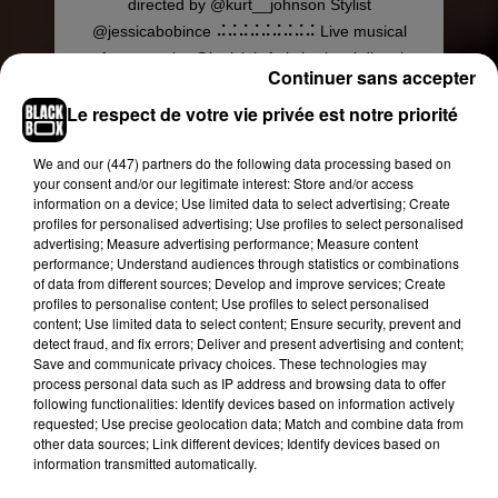
directed by @kurt__johnson Stylist
@jessicabobince ⠬⠬⠬⠬⠬⠬⠬⠬⠬ Live musical
performance by @ianisiah Artistic visual direction
Continuer sans accepter
by @jon_jacobsen Live conceptual synthesizer
Le respect de votre vie privée est notre priorité
composition by @gavinrayna (@lcdsoundsystem)
⠬⠬⠬⠬⠬⠬⠬⠬⠬ Special thanks to @chrishabana
We and
our (447) partners
do the following data processing based on
@myenemyjewelry @kiragoodeyfootwear and to
your consent and/or our legitimate interest: Store and/or access
everyone who supported the show ❤️
information on a device; Use limited data to select advertising; Create
⠬⠬⠬⠬⠬⠬⠬⠬⠬ #kaiminfashion #kaimin
profiles for personalised advertising; Use profiles to select personalised
advertising; Measure advertising performance; Measure content
#kaiminofficial #nyfw #nyfw2018
performance; Understand audiences through statistics or combinations
of data from different sources; Develop and improve services; Create
Une publication partagée par
KAIMIN
(@kaiminofficial) le
16 F
profiles to personalise content; Use profiles to select personalised
content; Use limited data to select content; Ensure security, prevent and
detect fraud, and fix errors; Deliver and present advertising and content;
Save and communicate privacy choices. These technologies may
process personal data such as IP address and browsing data to offer
following functionalities: Identify devices based on information actively
requested; Use precise geolocation data; Match and combine data from
other data sources; Link different devices; Identify devices based on
information transmitted automatically.