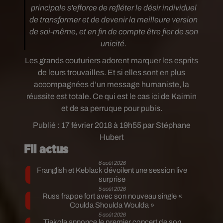
principale s'efforce de refléter le désir individuel
de transformer et de devenir la meilleure version
de soi-même, et en fin de compte être fier de son
unicité.
Les grands couturiers adorent marquer les esprits
de leurs trouvailles. Et si elles sont en plus
accompagnées d’un message humaniste, la
réussite est totale. Ce qui est le cas ici de Kaimin
et de sa perruque pour pubis.
Publié : 17 février 2018 à 19h55 par Stéphane
Hubert
Fil actus
6 août 2026
Franglish et Keblack dévoilent une session live
surprise
5 août 2026
Russ frappe fort avec son nouveau single «
Coulda Shoulda Woulda »
5 août 2026
Tiakola annonce le premier concert de son