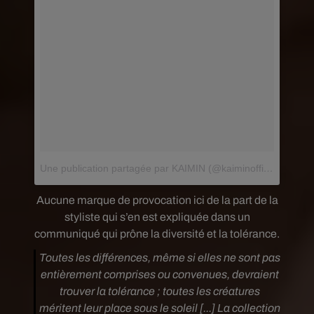
Une publication partagée par KAIMIN (@kaiminofficial)
le
15 F
Aucune marque de provocation ici de la part de la
styliste qui s’en est expliquée dans un
communiqué qui prône la diversité et la tolérance.
Toutes les différences, même si elles ne sont pas
entièrement comprises ou convenues, devraient
trouver la tolérance ; toutes les créatures
méritent leur place sous le soleil [...] La collection