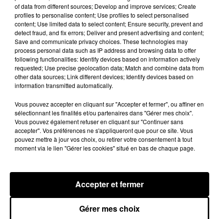
of data from different sources; Develop and improve services; Create
profiles to personalise content; Use profiles to select personalised
Franglish et Keblack dévoilent une
content; Use limited data to select content; Ensure security, prevent and
session live surprise
detect fraud, and fix errors; Deliver and present advertising and content;
6 août 2026
Save and communicate privacy choices. These technologies may
process personal data such as IP address and browsing data to offer
following functionalities: Identify devices based on information actively
requested; Use precise geolocation data; Match and combine data from
other data sources; Link different devices; Identify devices based on
information transmitted automatically.
Russ frappe fort avec son nouveau
single « Coulda Shoulda Woulda »
5 août 2026
Vous pouvez accepter en cliquant sur "Accepter et fermer", ou affiner en
sélectionnant les finalités et/ou partenaires dans "Gérer mes choix".
Vous pouvez également refuser en cliquant sur "Continuer sans
accepter". Vos préférences ne s'appliqueront que pour ce site. Vous
pouvez mettre à jour vos choix, ou retirer votre consentement à tout
moment via le lien "Gérer les cookies" situé en bas de chaque page.
Tiakola annonce le premier concert de
son WpointM Tour
5 août 2026
Accepter et fermer
Gérer mes choix
Meurtre de Tupac : Suge Knight pourrait