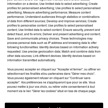
patron fondateur, le Bordelais Michel Ohayon
information on a device; Use limited data to select advertising; Create
pourrait investir 30 millions d’euros dans la
profiles for personalised advertising; Use profiles to select personalised
marque.
advertising; Measure advertising performance; Measure content
performance; Understand audiences through statistics or combinations
Le tribunal devrait rendre sa décision le 20
of data from different sources; Develop and improve services; Create
profiles to personalise content; Use profiles to select personalised
septembre prochain.
content; Use limited data to select content; Ensure security, prevent and
detect fraud, and fix errors; Deliver and present advertising and content;
En attendant,
l’homme d’affaire girondin,
Save and communicate privacy choices. These technologies may
spécialisé dans l’immobilier commercial, serait
process personal data such as IP address and browsing data to offer
aussi intéressé par la reprise des magasins
following functionalities: Identify devices based on information actively
requested; Use precise geolocation data; Match and combine data from
Toys’R’Us également en difficulté.
Il aurait
other data sources; Link different devices; Identify devices based on
déposé une offre. Le tribunal devrait rendre sa
information transmitted automatically.
décision en octobre.
Vous pouvez accepter en cliquant sur "Accepter et fermer", ou affiner en
sélectionnant les finalités et/ou partenaires dans "Gérer mes choix".
Vous pouvez également refuser en cliquant sur "Continuer sans
accepter". Vos préférences ne s'appliqueront que pour ce site. Vous
pouvez mettre à jour vos choix, ou retirer votre consentement à tout
Publié : 10 septembre 2018 à 8h32 par Diane
moment via le lien "Gérer les cookies" situé en bas de chaque page.
Charbonnel
Fil actus
7 août 2026