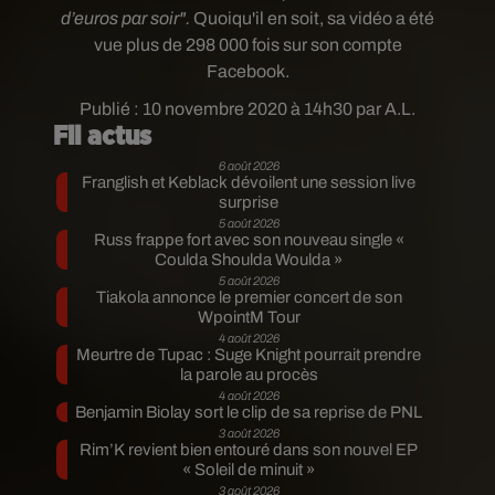
d’euros par soir".
Quoiqu'il en soit, sa vidéo a été
vue plus de 298 000 fois sur son compte
Facebook.
Publié : 10 novembre 2020 à 14h30 par A.L.
Fil actus
6 août 2026
Franglish et Keblack dévoilent une session live
surprise
5 août 2026
Russ frappe fort avec son nouveau single «
Coulda Shoulda Woulda »
5 août 2026
Tiakola annonce le premier concert de son
WpointM Tour
4 août 2026
Meurtre de Tupac : Suge Knight pourrait prendre
la parole au procès
4 août 2026
Benjamin Biolay sort le clip de sa reprise de PNL
3 août 2026
Rim’K revient bien entouré dans son nouvel EP
« Soleil de minuit »
3 août 2026