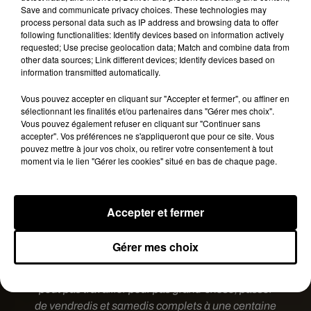
Save and communicate privacy choices. These technologies may
process personal data such as IP address and browsing data to offer
following functionalities: Identify devices based on information actively
requested; Use precise geolocation data; Match and combine data from
other data sources; Link different devices; Identify devices based on
information transmitted automatically.
Vous pouvez accepter en cliquant sur "Accepter et fermer", ou affiner en
sélectionnant les finalités et/ou partenaires dans "Gérer mes choix".
Vous pouvez également refuser en cliquant sur "Continuer sans
accepter". Vos préférences ne s'appliqueront que pour ce site. Vous
pouvez mettre à jour vos choix, ou retirer votre consentement à tout
moment via le lien "Gérer les cookies" situé en bas de chaque page.
"C’était un petit coup de gueule pour que les gens
s’aperçoivent qu’on a besoin d’argent et de
Accepter et fermer
soutien. Je n’ai rien contre McDo. J’ai des
enfants, j’y vais. Mais nous aussi, on a besoin de
Gérer mes choix
travailler et on ne travaille pas assez"
, a ainsi
confié Laurent Gaurion. Avant d’ajouter :
"On ne
peut pas travailler pour pas grand-chose, passer
de vendredis et samedis complets à une centaine