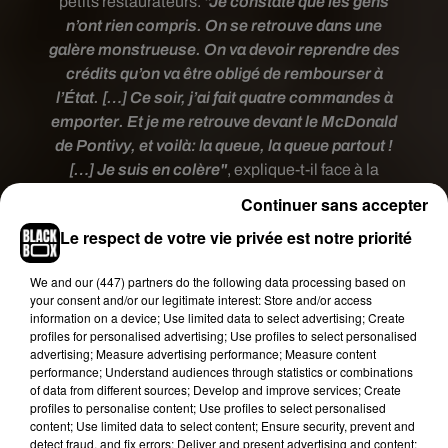
petits restaurateurs.
"Je constate que les gens
n’ont rien compris. On se retrouve dans une
galère monstrueuse. On va devoir reprendre des
crédits qu’on va être obligé de rembourser à
l’État. […] Ce soir, j’ai fait quatre commandes à
emporter. Et je me retrouve devant le McDonald
de Pontivy, et voilà: la queue, la queue partout !
[…] Je suis en colère"
, explique-t-il face à la
caméra.
Continuer sans accepter
Le respect de votre vie privée est notre priorité
We and
our (447) partners
do the following data processing based on
your consent and/or our legitimate interest: Store and/or access
information on a device; Use limited data to select advertising; Create
profiles for personalised advertising; Use profiles to select personalised
advertising; Measure advertising performance; Measure content
performance; Understand audiences through statistics or combinations
of data from different sources; Develop and improve services; Create
profiles to personalise content; Use profiles to select personalised
content; Use limited data to select content; Ensure security, prevent and
detect fraud, and fix errors; Deliver and present advertising and content;