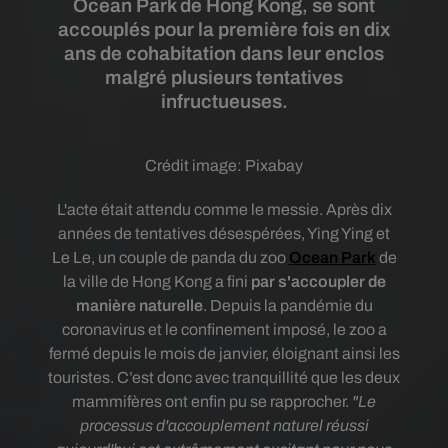
Ocean Park de Hong Kong, se sont
accouplés pour la première fois en dix
ans de cohabitation dans leur enclos
malgré plusieurs tentatives
infructueuses.
Crédit image:
Pixabay
L'acte était attendu comme le messie.
Après dix
années de tentatives désespérées, Ying Ying et
Le Le, un couple de panda du zoo
Ocean Park
de
la ville de Hong Kong a fini
par s'accoupler de
manière naturelle
. D
epuis la pandémie du
coronavirus et le confinement imposé, le zoo a
fermé depuis le mois de janvier, éloignant ainsi les
touristes. C’est donc avec tranquillité que les deux
mammifères ont enfin pu se rapprocher.
"Le
processus d'accouplement naturel réussi