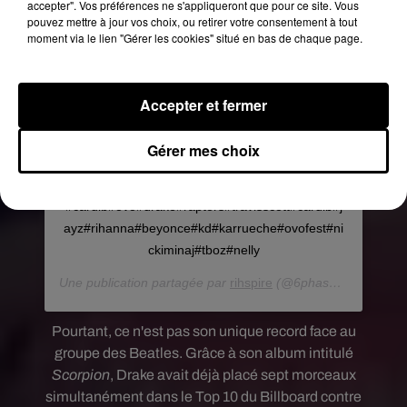
accepter". Vos préférences ne s'appliqueront que pour ce site. Vous
pouvez mettre à jour vos choix, ou retirer votre consentement à tout
moment via le lien "Gérer les cookies" situé en bas de chaque page.
Accepter et fermer
Gérer mes choix
Voir cette publication sur Instagram
Drake at TLC and Nelly's show
#cardib#ovo#drake#raptors#travisscott#cardib#j
ayz#rihanna#beyonce#kd#karrueche#ovofest#ni
ckiminaj#tboz#nelly
Une publication partagée par
rihspire
(@6phases) le
9 Août
Pourtant, ce n'est pas son unique record face au
groupe des Beatles. Grâce à son album intitulé
Scorpion
, Drake avait déjà placé sept morceaux
simultanément dans le Top 10 du Billboard contre