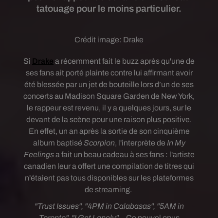
tatouage pour le moins particulier.
Crédit image:
Drake
Si
Drake
a récemment fait le buzz après qu'une de
ses fans ait porté plainte contre lui affirmant avoir
été blessée par un jet de bouteille lors d’un de ses
concerts au Madison Square Garden de New York,
le rappeur est revenu, il y a quelques jours, sur le
devant de la scène pour une raison plus positive.
En effet, un an après la sortie de son cinquième
album baptisé
Scorpion
, l'interprète de
In My
Feelings
a fait un beau cadeau à ses fans : l'artiste
canadien leur a offert une compilation de titres qui
n'étaient pas tous disponibles sur les plateformes
de streaming.
"Trust Issues", "4PM in Calabasas", "5AM in
Toronto", "I Get Lonely"
... Ce nouvel opus