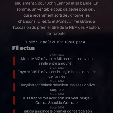
seulement 5 pour John Lennon et sa bande.
En
somme, un véritable coup de génie pour celui
qui
a récemment sorti deux nouvelles
chansons,
Omertà
et
Money in the Grave
, à
l’occasion du premier titre de la NBA des Raptors
de Toronto.
Publié : 12 août 2019 à 10h00 par A.L.
Fil actus
7 août 2026
Moha MMZ dévoile « Mikasa », un nouveau
single entre amour et...
7 août 2026
Tayc et Didi B dévoilent le single le plus dansant
de l’année
6 août 2026
Franglish et Keblack dévoilent une session live
surprise
5 août 2026
Russ frappe fort avec son nouveau single «
Coulda Shoulda Woulda »
5 août 2026
Tiakola annonce le premier concert de son