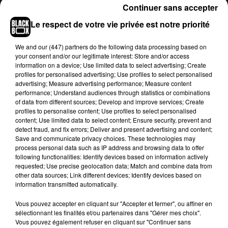
charts et a donc placé son 35ème single dans le
Continuer sans accepter
Top 10. Grâce à cette performance inouïe, le
Le respect de votre vie privée est notre priorité
rappeur canadien s'est alors placé
derrière Madonna mais devant les Beatles.
We and
our (447) partners
do the following data processing based on
L'occasion pour l'ex de Rihanna de f
êter cette
your consent and/or our legitimate interest: Store and/or access
information on a device; Use limited data to select advertising; Create
nouvelle d'une manière très particulière. En effet,
profiles for personalised advertising; Use profiles to select personalised
Drake s'est fait tatouer sur le bras la cover de
advertising; Measure advertising performance; Measure content
Abbey Road
(1969), l'album mythique des
performance; Understand audiences through statistics or combinations
of data from different sources; Develop and improve services; Create
Beatles, pour prouver sa supériorité face au
profiles to personalise content; Use profiles to select personalised
groupe britannique dans les charts.
content; Use limited data to select content; Ensure security, prevent and
detect fraud, and fix errors; Deliver and present advertising and content;
Drake has a tattoo of himself in front of the
Save and communicate privacy choices. These technologies may
Beatles on his arm. “I got more slaps than the
process personal data such as IP address and browsing data to offer
following functionalities: Identify devices based on information actively
Beatles...”
pic.twitter.com/krzzFSF2Mj
requested; Use precise geolocation data; Match and combine data from
other data sources; Link different devices; Identify devices based on
— Word On Road (@WordOnRd)
August 9, 2019
information transmitted automatically.
Vous pouvez accepter en cliquant sur "Accepter et fermer", ou affiner en
sélectionnant les finalités et/ou partenaires dans "Gérer mes choix".
Vous pouvez également refuser en cliquant sur "Continuer sans