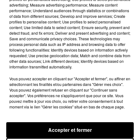
d’autres expriment leur indignation face à la
advertising; Measure advertising performance; Measure content
performance; Understand audiences through statistics or combinations
négligence des deux parents.
Face aux nombreux
of data from different sources; Develop and improve services; Create
commentaires, le couple a finalement supprimé
profiles to personalise content; Use profiles to select personalised
sa publication, mais le cliché continue à faire le
content; Use limited data to select content; Ensure security, prevent and
detect fraud, and fix errors; Deliver and present advertising and content;
tour du monde, comme le rapporte aujourd'hui
Save and communicate privacy choices. These technologies may
The Daily Mail
.
process personal data such as IP address and browsing data to offer
following functionalities: Identify devices based on information actively
Couple divide the internet by 'discarding' their
requested; Use precise geolocation data; Match and combine data from
baby for a sexy mirror
other data sources; Link different devices; Identify devices based on
information transmitted automatically.
selfie
https://t.co/lYAvXn4527
— Daily Mail Femail (@Femail)
28 janvier 2019
Vous pouvez accepter en cliquant sur "Accepter et fermer", ou affiner en
sélectionnant les finalités et/ou partenaires dans "Gérer mes choix".
Vous pouvez également refuser en cliquant sur "Continuer sans
accepter". Vos préférences ne s'appliqueront que pour ce site. Vous
Publié : 29 janvier 2019 à 17h15 par Aurélie Amcn
pouvez mettre à jour vos choix, ou retirer votre consentement à tout
Fil actus
moment via le lien "Gérer les cookies" situé en bas de chaque page.
6 août 2026
Franglish et Keblack dévoilent une session live
surprise
Accepter et fermer
5 août 2026
Russ frappe fort avec son nouveau single «