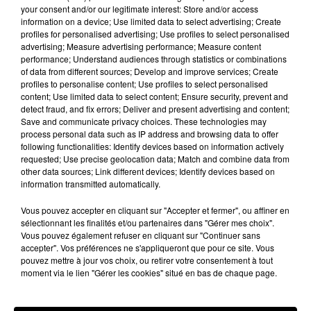
your consent and/or our legitimate interest: Store and/or access
l'homme d'affaire, un cliché de leurs
information on a device; Use limited data to select advertising; Create
retrouvailles, mais surtout,
leur premier baiser
profiles for personalised advertising; Use profiles to select personalised
rendu public sur les réseaux sociaux
. Un bisou
advertising; Measure advertising performance; Measure content
performance; Understand audiences through statistics or combinations
"spécial covid" qui en a fait rire plus d'un.
of data from different sources; Develop and improve services; Create
#laeticiahallyday
pic.twitter.com/Pb6Nzvd14E
profiles to personalise content; Use profiles to select personalised
content; Use limited data to select content; Ensure security, prevent and
— Elena (@Mata76966729)
June 22, 2020
detect fraud, and fix errors; Deliver and present advertising and content;
Save and communicate privacy choices. These technologies may
Pour rappel, la veuve du Taulier est de retour dans
process personal data such as IP address and browsing data to offer
following functionalities: Identify devices based on information actively
l'Hexagone pour signer le contrat de partage dans
requested; Use precise geolocation data; Match and combine data from
la succession de Johnny. Suite à la décision du
other data sources; Link different devices; Identify devices based on
tribunal de grande instance de Nanterre, Laeticia
information transmitted automatically.
Hallyday a fait le choix de ne pas faire appel,
Vous pouvez accepter en cliquant sur "Accepter et fermer", ou affiner en
comme le rappelle
La
Dépêche
. Les quatre
sélectionnant les finalités et/ou partenaires dans "Gérer mes choix".
enfants, comprenant également Jade et Joy, se
Vous pouvez également refuser en cliquant sur "Continuer sans
partageront donc les avoirs de la discographie, la
accepter". Vos préférences ne s'appliqueront que pour ce site. Vous
pouvez mettre à jour vos choix, ou retirer votre consentement à tout
maison de Marne-la-Coquette et celle de Saint-
moment via le lien "Gérer les cookies" situé en bas de chaque page.
Barthélémy, entre autres.
Publié : 22 juin 2020 à 16h59 par A.L.