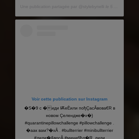
Une publication partagée par @stylebynelli
le
5 Avril 2020 à 11 :40 PDT
Voir cette publication sur Instagram
�S�9 с �иди ѬеÈили пођÇасÂвова€R в
новом Çелендже�x�}
#quarantinepillowchallenge #pillowchallenge .
�aак вам?�xÂ . #bullterrier #minibullterrier
#диди�&восÂ #минибђл�R_диди