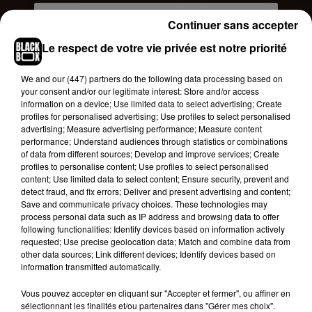
Continuer sans accepter
Le respect de votre vie privée est notre priorité
We and
our (447) partners
do the following data processing based on
your consent and/or our legitimate interest: Store and/or access
information on a device; Use limited data to select advertising; Create
profiles for personalised advertising; Use profiles to select personalised
advertising; Measure advertising performance; Measure content
performance; Understand audiences through statistics or combinations
of data from different sources; Develop and improve services; Create
profiles to personalise content; Use profiles to select personalised
content; Use limited data to select content; Ensure security, prevent and
Voir cette publication sur Instagram
detect fraud, and fix errors; Deliver and present advertising and content;
Save and communicate privacy choices. These technologies may
Une publication partagée par A S Y A & M A Y A B A �~ O L (@mayabasol)
process personal data such as IP address and browsing data to offer
following functionalities: Identify devices based on information actively
requested; Use precise geolocation data; Match and combine data from
other data sources; Link different devices; Identify devices based on
information transmitted automatically.
Vous pouvez accepter en cliquant sur "Accepter et fermer", ou affiner en
sélectionnant les finalités et/ou partenaires dans "Gérer mes choix".