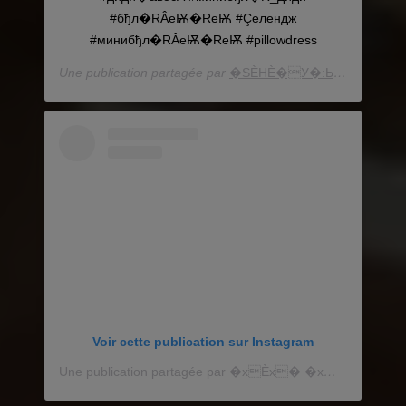
#бђл�RÂеѬ�RеѬ #Çелендж
#минибђл�RÂеѬ�RеѬ #pillowdress
Une publication partagée par
Voir cette publication sur Instagram
Une publication partagée par �xÈx� �x� (@myforteisfashion)