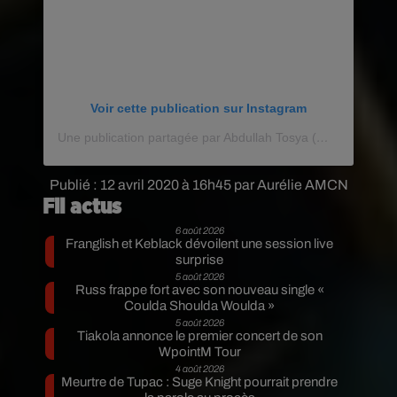
Voir cette publication sur Instagram
Une publication partagée par Abdullah Tosya (@abdullahtosyatattoo)
Publié : 12 avril 2020 à 16h45 par Aurélie AMCN
Fil actus
6 août 2026
Franglish et Keblack dévoilent une session live
surprise
5 août 2026
Russ frappe fort avec son nouveau single «
Coulda Shoulda Woulda »
5 août 2026
Tiakola annonce le premier concert de son
WpointM Tour
4 août 2026
Meurtre de Tupac : Suge Knight pourrait prendre