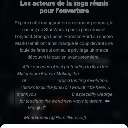
Les acteurs de la saga réunis
pour l'ouverture
Et pour cette inauguration en grandes pompes, le
casting de Star Wars a pris la pose devant
l'objectif. George Lucas, Harrison Ford ou encore
Mark Hamill ont ainsi marqué le coup devan
t une
foule de fans qui ont eu le privilège ultime de
découvrir le parc en avant-première.
After decades of just pretending to fly in the
Millennium Falcon-Making the
#SmugglersRun
at
#GalaxysEdge
was a thrilling revelation!
Thanks to all the fans (or I wouldn't be here) &
thank you
@WaltDisneyCo
& especially George,
for teaching the world new ways to dream. ❤️-
Mar�xÈ
pic.twitter.com/l6xmQhXrIL
— Mark Hamill (@HamillHimself)
30 mai 2019
Quand on découvre les photos et vidéos