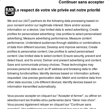
Continuer sans accepter
officielles de
#StarWarsGalaxysEdge
à
Le respect de votre vie privée est notre priorité
@Disneyland
#Anaheim
on ne peut qu'applaudir
et être conquis. Tous ceux qui ont grandi en
We and
our (447) partners
do the following data processing based on
découvrant chacun des films
@starwars
au
your consent and/or our legitimate interest: Store and/or access
cinéma vont vivre un rêve éveillé. Vivement
information on a device; Use limited data to select advertising; Create
profiles for personalised advertising; Use profiles to select personalised
Juillet que j'y sois..
pic.twitter.com/Xcz1tcJtzE
advertising; Measure advertising performance; Measure content
performance; Understand audiences through statistics or combinations
— Mulderville (@mulderville)
31 mai 2019
of data from different sources; Develop and improve services; Create
Harrison Ford rend un émouvant hommage à
profiles to personalise content; Use profiles to select personalised
content; Use limited data to select content; Ensure security, prevent and
l’acteur Peter Maycognas qui joue Chewbacca
detect fraud, and fix errors; Deliver and present advertising and content;
pendant la cérémonie du
#GalaxysEdge
Save and communicate privacy choices. These technologies may
pic.twitter.com/KV9GLVmqD9
process personal data such as IP address and browsing data to offer
following functionalities: Identify devices based on information actively
— Kheire Meirane Amare (@kmeiraneamare)
30
requested; Use precise geolocation data; Match and combine data from
other data sources; Link different devices; Identify devices based on
mai 2019
information transmitted automatically.
Star Wars:
#GalaxysEdge
was celebrated with a
Vous pouvez accepter en cliquant sur "Accepter et fermer", ou affiner en
spectacular dedication ceremony at
sélectionnant les finalités et/ou partenaires dans "Gérer mes choix".
@Disneyland
last night! Disney Chairman and
Vous pouvez également refuser en cliquant sur "Continuer sans
CEO Bob Iger was joined by Star Wars icons
accepter". Vos préférences ne s'appliqueront que pour ce site. Vous