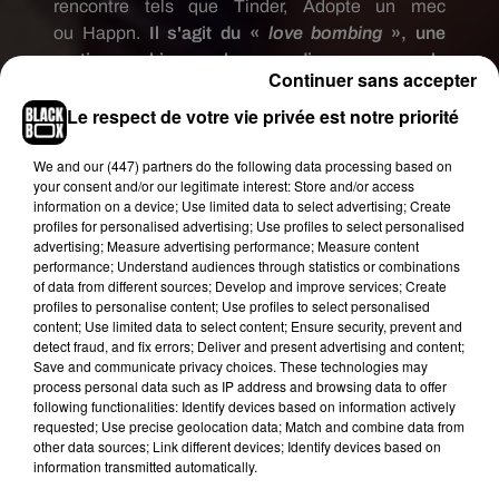
rencontre tels que
Tinder,
Adopte un mec
ou
Happn.
Il s'agit du «
love
bombing
», une
pratique bien plus sadique que le
Continuer sans accepter
«
breadcrumbing
»
d'après une analyse du site
Le respect de votre vie privée est notre priorité
Business Insider
et
très proche du «
ghosting
».
UNE PRATIQUE SADIQUE ET PERVERSE
We and
our (447) partners
do the following data processing based on
your consent and/or our legitimate interest: Store and/or access
Traduit pas un ‘'bombardement d'amour'', cette
information on a device; Use limited data to select advertising; Create
technique de drague est aussi bien pratiquée par
profiles for personalised advertising; Use profiles to select personalised
les hommes que par les femmes.
Le but est
advertising; Measure advertising performance; Measure content
performance; Understand audiences through statistics or combinations
d'exprimer avec beaucoup, BEAUCOUP
of data from different sources; Develop and improve services; Create
d'excès une attirance et une affection pour une
profiles to personalise content; Use profiles to select personalised
personne dès les premiers échanges
sur une
content; Use limited data to select content; Ensure security, prevent and
detect fraud, and fix errors; Deliver and present advertising and content;
application ou un site de rencontre. Puis, au bout
Save and communicate privacy choices. These technologies may
de quelques jours, lorsque la proie est à fond et
process personal data such as IP address and browsing data to offer
complètement love,
le prédateur effectue un
following functionalities: Identify devices based on information actively
requested; Use precise geolocation data; Match and combine data from
virage à 360° en changeant littéralement
other data sources; Link different devices; Identify devices based on
d'attitude : distance, froideur, voire même
information transmitted automatically.
ignorance et humiliation
.