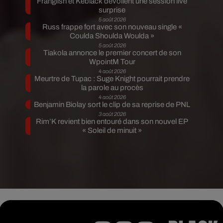
Franglish et Keblack dévoilent une session live
surprise
5 août 2026
Russ frappe fort avec son nouveau single «
Coulda Shoulda Woulda »
5 août 2026
Tiakola annonce le premier concert de son
WpointM Tour
4 août 2026
Meurtre de Tupac : Suge Knight pourrait prendre
la parole au procès
4 août 2026
Benjamin Biolay sort le clip de sa reprise de PNL
3 août 2026
Rim’K revient bien entouré dans son nouvel EP
« Soleil de minuit »