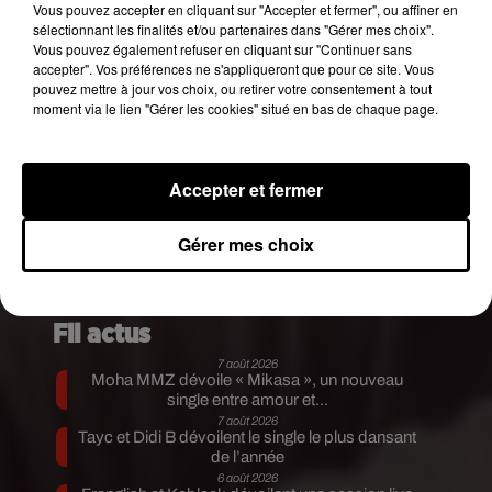
Vous pouvez accepter en cliquant sur "Accepter et fermer", ou affiner en
UN JEU MALSAIN QUI INQUIETE LES
sélectionnant les finalités et/ou partenaires dans "Gérer mes choix".
SPECIALISTES
Vous pouvez également refuser en cliquant sur "Continuer sans
accepter". Vos préférences ne s'appliqueront que pour ce site. Vous
Et là commence la phase la plus difficile, la plus
pouvez mettre à jour vos choix, ou retirer votre consentement à tout
moment via le lien "Gérer les cookies" situé en bas de chaque page.
cruelle pour la proie. Complètement délaissée et
humiliée, cette personne sombre dans une semi-
dépression où le questionnement et la remise en
Accepter et fermer
question hantent son esprit.
Les spécialistes
décrivent ainsi les adeptes du «
love
bombing
»
Gérer mes choix
comme étant des «
pervers narcissiques
»
avides de pouvoir
.
Publié : 22 août 2017 à 14h25 par Aurélie Amcn
Fil actus
7 août 2026
Moha MMZ dévoile « Mikasa », un nouveau
single entre amour et...
7 août 2026
Tayc et Didi B dévoilent le single le plus dansant
de l’année
6 août 2026