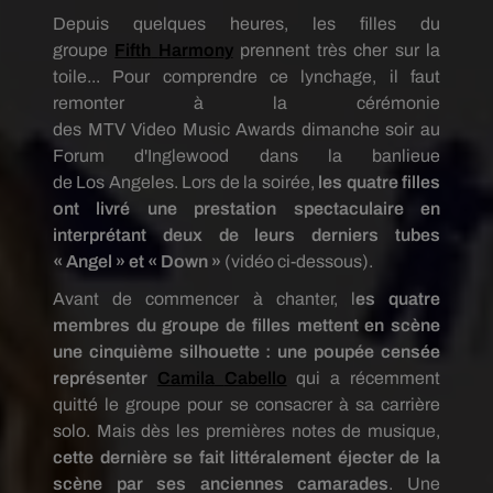
Depuis quelques heures, les filles du
groupe
Fifth
Harmony
prennent très cher sur la
toile... Pour comprendre ce lynchage, il faut
remonter à la cérémonie
des
MTV
Video
Music
Awards
dimanche soir au
Forum d'
Inglewood
dans la banlieue
de
Los
Angeles.
Lors de la soirée,
les quatre filles
ont livré une prestation spectaculaire en
interprétant deux de leurs derniers tubes
«
Angel
» et «
Down
»
(vidéo ci-dessous).
Avant de commencer à chanter, l
es quatre
membres du groupe de filles mettent en scène
une cinquième silhouette : une poupée censée
représenter
Camila
Cabello
qui a récemment
quitté le groupe pour se consacrer à sa carrière
solo.
Mais dès les premières notes de musique,
cette dernière se fait littéralement éjecter de la
scène par ses anciennes camarades
. Une