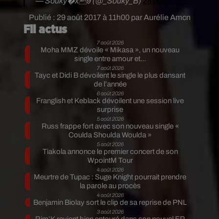
— Souky�x9 (@_Souky_B)
28 août 2017
Publié : 29 août 2017 à 11h00 par Aurélie Amcn
Fil actus
7 août 2026
Moha MMZ dévoile « Mikasa », un nouveau
single entre amour et...
7 août 2026
Tayc et Didi B dévoilent le single le plus dansant
de l’année
6 août 2026
Franglish et Keblack dévoilent une session live
surprise
5 août 2026
Russ frappe fort avec son nouveau single «
Coulda Shoulda Woulda »
5 août 2026
Tiakola annonce le premier concert de son
WpointM Tour
4 août 2026
Meurtre de Tupac : Suge Knight pourrait prendre
la parole au procès
4 août 2026
Benjamin Biolay sort le clip de sa reprise de PNL
3 août 2026