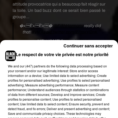
attitude provocatrice qui a beaucoup fait réagir sur
la toile. Un
bad
buzz
dont ce serait bien passé le
groupe…
�xÈxÈx�
@FifthHarmony
really did
that!
#VMAs
pic.twitter.com/Z7tpxYl2nK
— MTV (@MTV)
28 août 2017
Continuer sans accepter
Car si
MTV,
le diffuseur de l'événement, salue la
Le respect de votre vie privée est notre priorité
prestation du groupe,
les internautes sont plutôt
unanimes et n'hésitent pas
We and
our (447) partners
do the following data processing based on
à
clasher
Dinah
Jane,
Ally
Brooke,
Lauren
Jaureguin
et
your consent and/or our legitimate interest: Store and/or access
:
« c
e sont des gamines, c'est chaud
», «
le
information on a device; Use limited data to select advertising; Create
profiles for personalised advertising; Use profiles to select personalised
comportement des
Fifth
Harmony
vis-à-vis
advertising; Measure advertising performance; Measure content
de
Camila,
c'est vraiment ridicule
», «
c'était
performance; Understand audiences through statistics or combinations
violent
» ou encore, «
les
Fifth
Harmony
m'ont mis
of data from different sources; Develop and improve services; Create
profiles to personalise content; Use profiles to select personalised
les nerfs là
», etc (voir ci-dessous). Plus tôt dans la
content; Use limited data to select content; Ensure security, prevent and
soirée, sur le tapis rouge, les
Fifth
Harmony
avait
detect fraud, and fix errors; Deliver and present advertising and content;
déjà annoncé la couleur en affirmant qu'en cas de
Save and communicate privacy choices. These technologies may