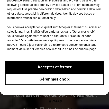
process personal data such as IP address and browsing data to offer
victoire, elles ne penseraient pas à l'interprète de
following functionalities: Identify devices based on information actively
«
Havana
»
feat.
Young
Thug
.
D'ailleurs,
Fifth
Harmony
requested; Use precise geolocation data; Match and combine data from
remporté le trophée du meilleur clip pop
other data sources; Link different devices; Identify devices based on
information transmitted automatically.
avec
«
Down
»
en duo avec le
rappeur
Gucci
Mane
.
Vous pouvez accepter en cliquant sur "Accepter et fermer", ou affiner en
sélectionnant les finalités et/ou partenaires dans "Gérer mes choix".
ptdr mais c'est quel genre de gamines les fifth
Vous pouvez également refuser en cliquant sur "Continuer sans
harmony ...
#VMAs
pic.twitter.com/8iTZb1uLhu
accepter". Vos préférences ne s'appliqueront que pour ce site. Vous
pouvez mettre à jour vos choix, ou retirer votre consentement à tout
— e,, (@sunchace)
28 août 2017
moment via le lien "Gérer les cookies" situé en bas de chaque page.
ça devient lourd à force les petits pics
des@fifthharmony, faudrait peut être murir un
Accepter et fermer
peu comme l'album qui n'est pas terrible !
#VMAs
Gérer mes choix
— Hélo (@heloitsme62)
28 août 2017
Mais Camilla elle s'est pas sentie mal en voyant
l'ouverture des Fifth Harmony ??? C'était violent
#VMAs