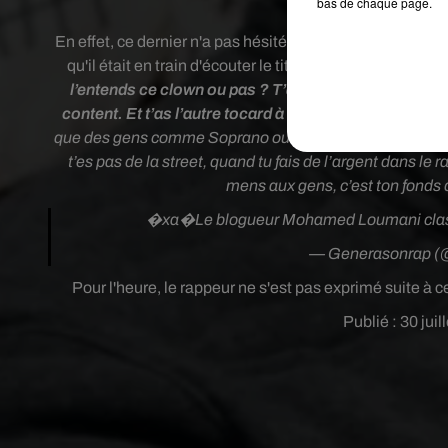
bas de chaque page.
Moham
En effet, ce dernier n'a pas hésité à violemment s'attaq
qu'il était en train d'écouter
le titre
Corleone
dans sa vo
l’entends ce clown ou pas ? T’allais écouter Julien D
content. Et t’as l’autre tocard à côté, la street, la guer
que des gens comme Soprano ou Gims, ils se barrent du r
t’es pas de la street, quand tu fais de l’argent dans le ra
mens aux gens, c’est ton fond
�xa�Le blogueur Mohamed Loumani clas
— Generasonrap (
Pour l'heure, le rappeur ne s'est pas exprimé suite à cet
Publié : 30 jui