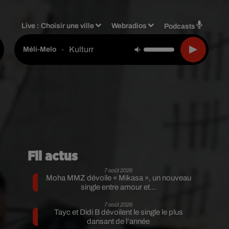
Live :
Choisir une ville
Webradios
Podcasts
Kulturr
-
Méli-Melo
Fil actus
7 août 2026
Moha MMZ dévoile « Mikasa », un nouveau
single entre amour et...
7 août 2026
Tayc et Didi B dévoilent le single le plus
dansant de l’année