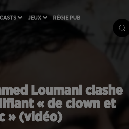
CASTS
JEUX
RÉGIE PUB
amed Loumani clashe
lifiant « de clown et
c » (vidéo)