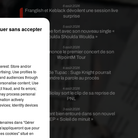
6 août 2026
Franglish et Keblack dévoilent une session live
surprise
.
5 août 2026
uer sans accepter
Russ frappe fort avec son nouveau single «
Coulda Shoulda Woulda »
5 août 2026
Tiakola annonce le premier concert de son
WpointM Tour
nt
rs
erest: Store and/or
4 août 2026
tising; Use profiles to
Meurtre de Tupac : Suge Knight pourrait
tand audiences through
prendre la parole au procès
personalise content; Use
 fraud, and fix errors;
4 août 2026
Benjamin Biolay sort le clip de sa reprise de
 may process personal
PNL
mation actively
vices; Identify devices
3 août 2026
on
Rim’K revient bien entouré dans son nouvel
re
EP « Soleil de minuit »
rtenaires dans "Gérer
ée
s'appliqueront que pour
mé
les cookies" situé en