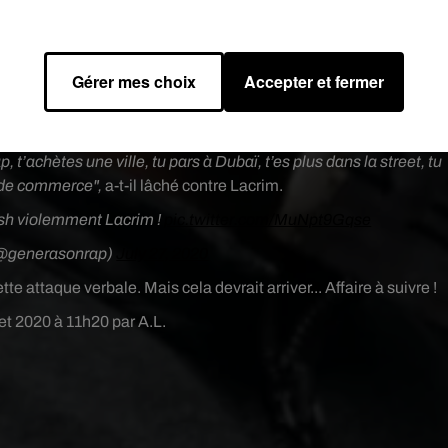
med Loumani
.
uer à Lacrim dans une vidéo publiée sur les réseaux sociaux. Alor
iture, le blogueur a déclaré face à la caméra : "
Franchement, tu
Gérer mes choix
Accepter et fermer
oré Paris-Seychelles, la vie, on est heureux, on sourit, on est
re, la mort
"
, a-t-il balancé. "
Le rap c’est de la mer*e, c’est pour ça
ap. Déjà parce qu’ils savent très bien que c’est une escroqueri
p, t’achètes une ville, tu pars à Dubaï, t’es plus dans la street, tu
s de commerce",
a-t-il lâché contre Lacrim.
h violemment Lacrim !
pic.twitter.com/MuNpt9Gqse
@generasonrap)
July 27, 2020
te attaque verbale. Mais cela devrait arriver... Affaire à suivre !
llet 2020 à 11h20 par A.L.