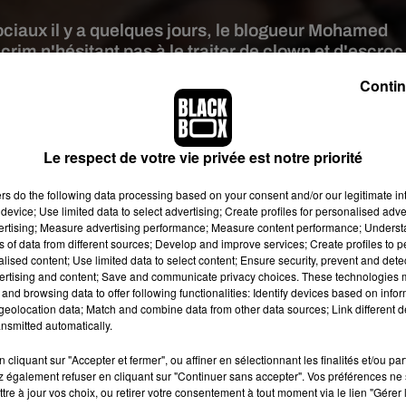
ociaux il y a quelques jours, le blogueur Mohamed
rim n'hésitant pas à le traiter de clown et d'escroc
Contin
re d'écran Facebook © Lacrim
compagnie de Maes
, Lacrim s'est néanmoins fait plutôt rare ces
Le respect de votre vie privée est notre priorité
 2019, certifié disque d'or par la SNEP, lui a permis de vraime
nir avec de grands projets sur le devant de la scène. Depuis plusieu
ers
do the following data processing based on your consent and/or our legitimate int
device; Use limited data to select advertising; Create profiles for personalised adver
ortie prochaine
d'un nouveau volet de sa mythique mixtape
vertising; Measure advertising performance; Measure content performance; Unders
mpatience, ont eu le plaisir de découvrir
le premier extrait de sa
ns of data from different sources; Develop and improve services; Create profiles to 
g avec Soso Maness sur le morceau
Allez NTM
.
alised content; Use limited data to select content; Ensure security, prevent and detect
ertising and content; Save and communicate privacy choices. These technologies
hé par un blogueur
and browsing data to offer following functionalities: Identify devices based on infor
eolocation data; Match and combine data from other data sources; Link different de
nsmitted automatically.
 vidéo largement diffusée sur les réseaux sociaux dans laquelle 
Bas, il semblerait que le rappeur soit une nouvelle fois au cent
cliquant sur "Accepter et fermer", ou affiner en sélectionnant les finalités et/ou pa
ouille avec le blogueur Marc Blata qui se serait peut-être sold
 également refuser en cliquant sur "Continuer sans accepter". Vos préférences ne 
ï
, le rappeur est aujourd'hui la cible d'un autre influenceur nom
tre à jour vos choix, ou retirer votre consentement à tout moment via le lien "Gérer 