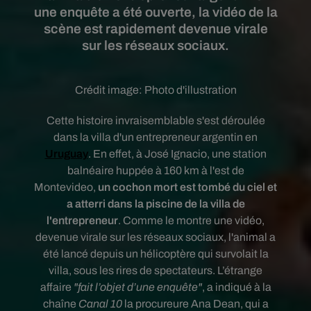
une enquête a été ouverte, la vidéo de la
scène est rapidement devenue virale
sur les réseaux sociaux.
Crédit image:
Photo d'illustration
Cette histoire invraisemblable s'est déroulée
dans
la villa d'un entrepreneur argentin en
Uruguay
. En effet, à José Ignacio, une station
balnéaire huppée à 160 km à l'est de
Montevideo,
un cochon mort est tombé du ciel et
a atterri dans la piscine de la villa de
l'entrepreneur
. Comme le montre une vidéo,
devenue virale sur les réseaux sociaux, l'animal a
été lancé depuis un hélicoptère qui survolait la
villa, sous les rires de spectateurs. L’étrange
affaire
"fait l’objet d’une enquête"
, a indiqué à la
chaîne
Canal 10
la procureure Ana Dean, qui a