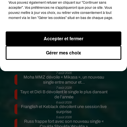
vacarme"
.
Lorsqu'ils sont sortis dehors, ils ont
Vous pouvez également refuser en cliquant sur "Continuer sans
accepter". Vos préférences ne s'appliqueront que pour ce site. Vous
vu "
un cochon dans la piscine, ils ont ensuite
pouvez mettre à jour vos choix, ou retirer votre consentement à tout
retiré, l’ont fait rôtir et ils l’ont mangé"
, a relaté la
moment via le lien "Gérer les cookies" situé en bas de chaque page.
procureure.
L’armée de l’air uruguayenne a
annoncé dans un communiqué mener "
une
enquête afin de recueillir tous les détails
Accepter et fermer
techniques du vol"
afin de
déterminer si un délit ou
une violation du code de l’aviation a été commis.
Gérer mes choix
Publié : 16 janvier 2020 à 13h15 par A.L.
Fil actus
7 août 2026
Moha MMZ dévoile « Mikasa », un nouveau
single entre amour et...
7 août 2026
Tayc et Didi B dévoilent le single le plus dansant
de l’année
6 août 2026
Franglish et Keblack dévoilent une session live
surprise
5 août 2026
Russ frappe fort avec son nouveau single «
Coulda Shoulda Woulda »