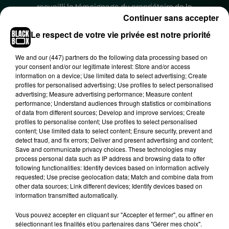
recueilli le témoignage du propriétaire de la
Continuer sans accepter
maison.
Le respect de votre vie privée est notre priorité
We and
our (447) partners
do the following data processing based on
your consent and/or our legitimate interest: Store and/or access
information on a device; Use limited data to select advertising; Create
profiles for personalised advertising; Use profiles to select personalised
advertising; Measure advertising performance; Measure content
performance; Understand audiences through statistics or combinations
of data from different sources; Develop and improve services; Create
profiles to personalise content; Use profiles to select personalised
content; Use limited data to select content; Ensure security, prevent and
detect fraud, and fix errors; Deliver and present advertising and content;
Save and communicate privacy choices. These technologies may
process personal data such as IP address and browsing data to offer
following functionalities: Identify devices based on information actively
requested; Use precise geolocation data; Match and combine data from
other data sources; Link different devices; Identify devices based on
information transmitted automatically.
Selon la procureure, l’homme a déclaré qu’il
"était
Vous pouvez accepter en cliquant sur "Accepter et fermer", ou affiner en
chez lui avec sa famille"
quand il a entendu
"un
sélectionnant les finalités et/ou partenaires dans "Gérer mes choix".