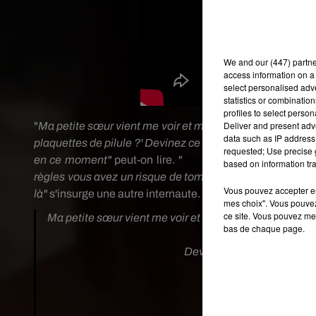
We and
our (447) partn
access information on a 
select personalised ad
statistics or combinatio
profiles to select person
Deliver and present adv
"
Ma petite sœur vient me voir et me demande '
c
’est vrai
data such as IP address 
plaquettes de pilule ?'
Devinez ce qu’elle vient de regard
requested; Use precise g
en ce moment"
peut-on lire.
"
#enjoyphoenix
:
'
pendant l
based on information tra
règles vous avez un risque de tomber enceinte' cette fille
Vous pouvez accepter en 
là"
s'insurge une autre internaute.
mes choix". Vous pouvez
ce site. Vous pouvez met
Ma petite sœur vient me voir et me demande "c'est vr
bas de chaque page.
les plaq
Devinez ce qu'elle vient d
C'est hyper dangereu
— Scampi (@M