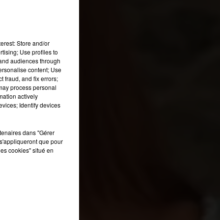
erest: Store and/or
tising; Use profiles to
tand audiences through
personalise content; Use
 fraud, and fix errors;
 may process personal
es
mation actively
it
vices; Identify devices
os
nt
rtenaires dans "Gérer
s'appliqueront que pour
les cookies" situé en
e