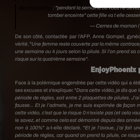
#enjoyphoenix
: "pendant la semaine où vous ne devez p
tomber enceinte" cette fille va t elle cess
— Cernes de maman
De son côté, contactée par l’AFP, Anne Gompel, gynécol
vérité.
"
Une femme reste couverte par la même contracep
une semaine ou 4 jours selon la pilule. Si l’on prend sa
risque sur la quatrième semaine".
EnjoyPhoenix 
Face à la polémique engendrée par cette vidéo qui a été
ses excuses et s'expliquer. "
Dans cette vidéo, je dis que 
période de règles, soit entre 2 plaquettes de pilules. J
fausse... Et je l’admets, je me suis exprimée de façon m
cette vidéo, c’est que le risque 0 n’existe pas (et cela 
le savez, et comme cela est démontré depuis des années, 
non à 100%
" a-t-elle déclaré. "
Et je l’avoue, j’ai fait
période de règles, car quand on prend la pilule, ce risqu