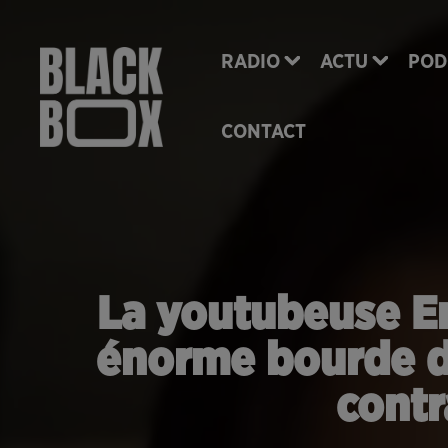
RADIO
ACTU
POD
CONTACT
La youtubeuse En
énorme bourde da
contr