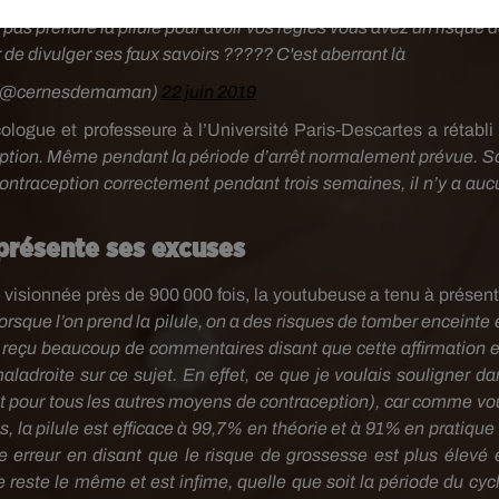
as prendre la pilule pour avoir vos règles vous avez un risque 
er de divulger ses faux savoirs ????? C'est aberrant là
 (@cernesdemaman)
22 juin 2019
ogue et professeure à l’Université Paris-Descartes a rétabli 
tion. Même pendant la période d’arrêt normalement prévue. So
 contraception correctement pendant trois semaines, il n’y a auc
présente ses excuses
 visionnée près de 900 000 fois, la youtubeuse a tenu à présent
lorsque l’on prend la pilule, on a des risques de tomber enceinte 
’ai reçu beaucoup de commentaires disant que cette affirmation e
aladroite sur ce sujet. En effet, ce que je voulais souligner da
vaut pour tous les autres moyens de contraception), car comme vo
la pilule est efficace à 99,7% en théorie et à 91% en pratique 
 une erreur en disant que le risque de grossesse est plus élevé 
e reste le même et est infime, quelle que soit la
période du cycl