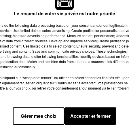
Le respect de votre vie privée est notre priorité
ers
do the following data processing based on your consent and/or our legitimate int
device; Use limited data to select advertising; Create profiles for personalised adver
vertising; Measure advertising performance; Measure content performance; Unders
ns of data from different sources; Develop and improve services; Create profiles to 
alised content; Use limited data to select content; Ensure security, prevent and detect
ertising and content; Save and communicate privacy choices. These technologies
 qu’on peut tomber enceinte pendant la semaine de pause entre l
and browsing data to offer following functionalities: Identify devices based on infor
er ? La vidéo d’EnjoyPhoenix. C’est hyper dangereux ce qu’elle fa
eolocation data; Match and combine data from other data sources; Link different de
a semaine où vous ne devez pas prendre la pilule pour avoir v
nsmitted automatically.
 va t elle cesser de divulger ses faux savoirs ????? C'est aberra
cliquant sur "Accepter et fermer", ou affiner en sélectionnant les finalités et/ou pa
 également refuser en cliquant sur "Continuer sans accepter". Vos préférences ne 
tre à jour vos choix, ou retirer votre consentement à tout moment via le lien "Gérer 
ai qu'on peut tomber enceinte pendant la semaine de pause entr
uettes de pilule ?"
e regarder ? La vidéo d'enjoy phoenix.
Gérer mes choix
Accepter et fermer
x ce qu'elle fait en ce moment
anette2play)
23 juin 2019