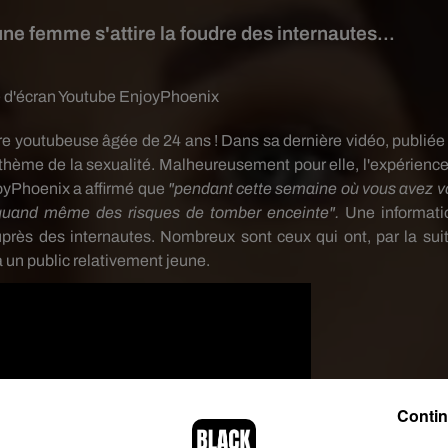
une femme s'attire la foudre des internautes...
 d'écran Youtube EnjoyPhoenix
e youtubeuse âgée de 24 ans ! Dans sa dernière vidéo, publiée 
thème de la sexualité. Malheureusement pour elle, l'expérience
joyPhoenix a affirmé que
"pendant cette semaine où vous avez v
z quand même des risques de tomber enceinte".
Une informati
près des internautes. Nombreux sont ceux qui ont, par la suit
à un public relativement jeune.
Contin