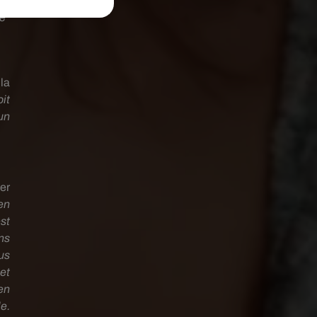
de
la
it
un
er
en
st
ns
us
et
en
e.