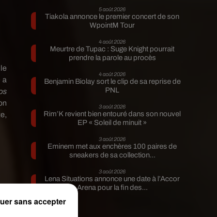
5 août 2026
Tiakola annonce le premier concert de son
WpointM Tour
4 août 2026
Meurtre de Tupac : Suge Knight pourrait
prendre la parole au procès
l
e
4 août 2026
 a
Benjamin Biolay sort le clip de sa reprise de
PNL
os
on
3 août 2026
Rim’K revient bien entouré dans son nouvel
e,
EP « Soleil de minuit »
3 août 2026
Eminem met aux enchères 100 paires de
sneakers de sa collection...
3 août 2026
Lena Situations annonce une date à l’Accor
Arena pour la fin des...
uer sans accepter