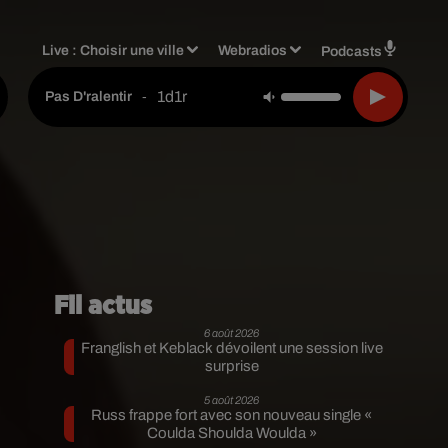
Live :
Choisir une ville
Webradios
Podcasts
1d1r
-
Pas D'ralentir
Fil actus
6 août 2026
Franglish et Keblack dévoilent une session live
surprise
5 août 2026
Russ frappe fort avec son nouveau single «
Coulda Shoulda Woulda »