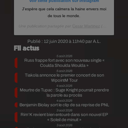
Voir cette publication sur Instagram
J’espère que cela calmera la haine envers moi
de tous le monde.
Une publication partagée par
Cesar Martinez
(@cesarbarjean) le
Publié : 12 juin 2020 à 11h40 par A.L.
Fil actus
5 août 2026
Russ frappe fort avec son nouveau single «
Coulda Shoulda Woulda »
5 août 2026
Tiakola annonce le premier concert de son
WpointM Tour
4 août 2026
Meurtre de Tupac : Suge Knight pourrait prendre
la parole au procès
4 août 2026
Benjamin Biolay sort le clip de sa reprise de PNL
3 août 2026
Rim’K revient bien entouré dans son nouvel EP
« Soleil de minuit »
3 août 2026