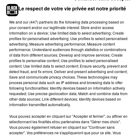
dizaines de commentaires négatifs sur
Le respect de votre vie privée est notre priorité
Tripadvisor.
"
En raison d'un événement récent
exposé dans les médias ayant suscité de
We and
our (447) partners
do the following data processing based on
nombreux envois d'avis qui ne décrivaient pas
your consent and/or our legitimate interest: Store and/or access
une expérience directe avec cet établissement,
information on a device; Use limited data to select advertising; Create
profiles for personalised advertising; Use profiles to select personalised
nous avons suspendu la publication de nouveaux
advertising; Measure advertising performance; Measure content
avis sur cette page
"
, a pour sa part annoncé le
performance; Understand audiences through statistics or combinations
célèbre site de notation.
of data from different sources; Develop and improve services; Create
profiles to personalise content; Use profiles to select personalised
Si un groupe d'amis a créé
une cagnotte afin de
content; Use limited data to select content; Ensure security, prevent and
detect fraud, and fix errors; Deliver and present advertising and content;
retrouver et d’aider le sans domicile fixe moqué
Save and communicate privacy choices. These technologies may
dans la vidéo
, le fils du gérant a tenu à présenter
process personal data such as IP address and browsing data to offer
ses excuses. "
La vidéo est hors contexte. Nous
following functionalities: Identify devices based on information actively
requested; Use precise geolocation data; Match and combine data from
étions sur le parking d’Intermarché avec des amis.
other data sources; Link different devices; Identify devices based on
Nous venions de déconner en faisant des courses
information transmitted automatically.
de caddies, lorsque nous avons vu ce SDF. Voilà
Vous pouvez accepter en cliquant sur "Accepter et fermer", ou affiner en
pourquoi cette histoire de 4×4 nous a fait rire,
sélectionnant les finalités et/ou partenaires dans "Gérer mes choix".
mais évidemment, il s’agissait d’une erreur.
Vous pouvez également refuser en cliquant sur "Continuer sans
C’était déplacé, irrespectueux et je le regrette
accepter". Vos préférences ne s'appliqueront que pour ce site. Vous