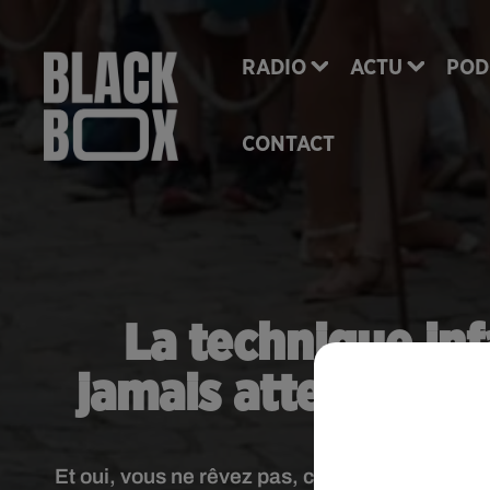
RADIO
ACTU
POD
CONTACT
La technique inf
jamais attendre da
Et oui, vous ne rêvez pas, c'est possible ! Qu