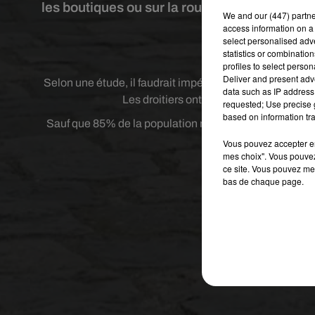
les boutiques ou sur la route, vous ne ferez 
We and
our (447) partn
access information on a 
select personalised ad
Crédit
statistics or combinatio
profiles to select person
Deliver and present adv
Selon une étude, il faudrait impérativement choisir les f
data such as IP address 
Les droitiers ont tendance à choisir les 
requested; Use precise g
based on information tra
Sauf que 85% de la population mondiale est droitière. L
Essayer
Vous pouvez accepter en 
mes choix". Vous pouvez
ce site. Vous pouvez met
bas de chaque page.
Publié : 22 octobre 