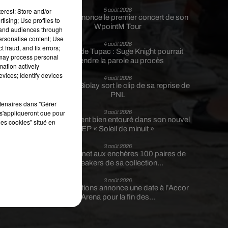
!
erest: Store and/or
5 août 2026
Tiakola annonce le premier concert de son
tising; Use profiles to
WpointM Tour
tand audiences through
personalise content; Use
4 août 2026
 fraud, and fix errors;
Meurtre de Tupac : Suge Knight pourrait
 may process personal
prendre la parole au procès
mation actively
vices; Identify devices
4 août 2026
Benjamin Biolay sort le clip de sa reprise de
PNL
rtenaires dans "Gérer
s'appliqueront que pour
3 août 2026
Rim’K revient bien entouré dans son nouvel
les cookies" situé en
EP « Soleil de minuit »
3 août 2026
Eminem met aux enchères 100 paires de
sneakers de sa collection...
3 août 2026
Lena Situations annonce une date à l’Accor
Arena pour la fin des...