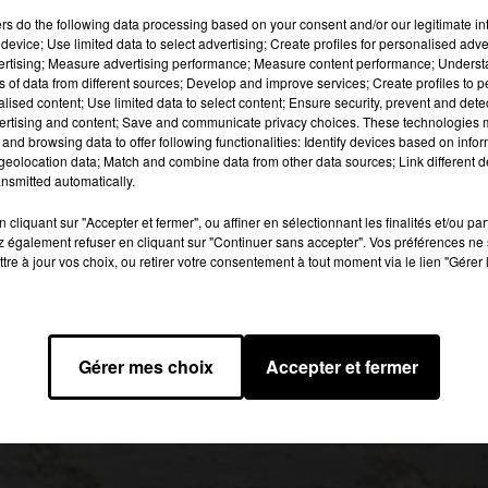
plus jamais la queue grâce à cette technique simple 
ers
do the following data processing based on your consent and/or our legitimate int
device; Use limited data to select advertising; Create profiles for personalised adver
vertising; Measure advertising performance; Measure content performance; Unders
 image:
pixabay
ns of data from different sources; Develop and improve services; Create profiles to 
alised content; Use limited data to select content; Ensure security, prevent and detect
ertising and content; Save and communicate privacy choices. These technologies
iles d'attente situées sur votre gauche ! L'explication est simple :
and browsing data to offer following functionalities: Identify devices based on infor
files de droite, et les gauchers, celles de gauche.
eolocation data; Match and combine data from other data sources; Link different de
nsmitted automatically.
es plus nombreux choisissent dons les files d'attente de droite.
, ça fonctionne !
cliquant sur "Accepter et fermer", ou affiner en sélectionnant les finalités et/ou pa
 également refuser en cliquant sur "Continuer sans accepter". Vos préférences ne 
tre à jour vos choix, ou retirer votre consentement à tout moment via le lien "Gérer 
2018 à 6h52 par Bérénice Dumas
Gérer mes choix
Accepter et fermer