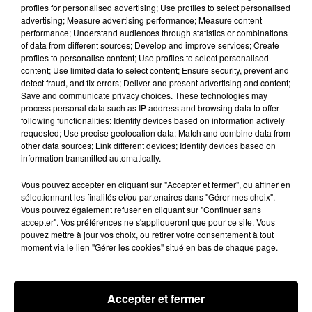
profiles for personalised advertising; Use profiles to select personalised
toutes les deux semaines, de partir s’évader en
advertising; Measure advertising performance; Measure content
week-end tous les deux mois et de partir en
performance; Understand audiences through statistics or combinations
vacances au minimum une semaine tous les deux
of data from different sources; Develop and improve services; Create
profiles to personalise content; Use profiles to select personalised
ans.
content; Use limited data to select content; Ensure security, prevent and
Une technique loin d'être facile à réaliser. En effet,
detect fraud, and fix errors; Deliver and present advertising and content;
Save and communicate privacy choices. These technologies may
il est difficile de rassembler tous les éléments
process personal data such as IP address and browsing data to offer
pour que les deux partenaires soient disponibles
following functionalities: Identify devices based on information actively
en même temps pour réaliser ces escapades.
requested; Use precise geolocation data; Match and combine data from
other data sources; Link different devices; Identify devices based on
L’inventeur de cette technique explique que pour
information transmitted automatically.
être efficace, les deux partenaires doivent
s’engager à respecter ces engagements et ne pas
Vous pouvez accepter en cliquant sur "Accepter et fermer", ou affiner en
sélectionnant les finalités et/ou partenaires dans "Gérer mes choix".
se laisser dépasser par la fatigue, le travail ou bien
Vous pouvez également refuser en cliquant sur "Continuer sans
l’argent !
accepter". Vos préférences ne s'appliqueront que pour ce site. Vous
pouvez mettre à jour vos choix, ou retirer votre consentement à tout
Publié : 17 mai 2018 à 8h11 par Caroline Piveteau
moment via le lien "Gérer les cookies" situé en bas de chaque page.
Fil actus
7 août 2026
Moha MMZ dévoile « Mikasa », un nouveau
Accepter et fermer
single entre amour et...
7 août 2026