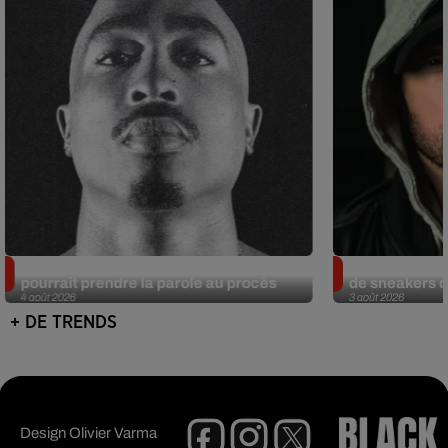
Meurtre de Tupac : Suge Knight
Eminem met a
pourrait prendre la parole au procès
de sneakers de
4 août 2026
3 août 2026
+ DE TRENDS
Design
Olivier Varma