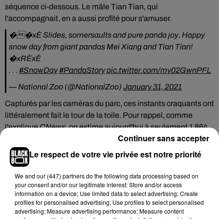
séquence ci-dessous. Le mâle Tian Tian, qui
l'accompagnait, en a aussi profité pour s'amuser.
�️�xÈ Slides, somersaults and pure panda joy. Happy
snow day from giant pandas Mei Xiang and Tian Tian!
�xRÈxÈ
. . .
#SnowDay
#PandaStory
pic.twitter.com/my02GwnPFL
— National Zoo (@NationalZoo)
January 31, 2021
Capturés par les caméras du parc, ces instants craquants ont
littéralement fait le tour de la toile. Pour rappel, comme
l'explique
CNews
, on estime aujourd'hui à seulement 1 864
Continuer sans accepter
le nombre de pandas vivant à l'état naturel, lorsqu'environ
600 vivent dans des zoos et centres d'élevage à travers le
Le respect de votre vie privée est notre priorité
monde.
We and
our (447) partners
do the following data processing based on
your consent and/or our legitimate interest: Store and/or access
information on a device; Use limited data to select advertising; Create
profiles for personalised advertising; Use profiles to select personalised
Hip-Hop News
advertising; Measure advertising performance; Measure content