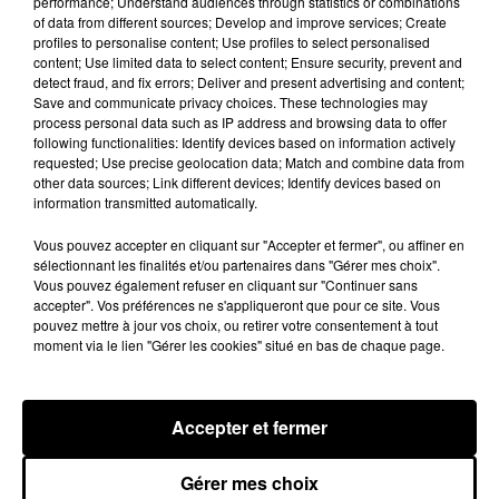
performance; Understand audiences through statistics or combinations
of data from different sources; Develop and improve services; Create
profiles to personalise content; Use profiles to select personalised
Moha MMZ dévoile « Mikasa », un
content; Use limited data to select content; Ensure security, prevent and
nouveau single entre amour et...
detect fraud, and fix errors; Deliver and present advertising and content;
7 août 2026
Save and communicate privacy choices. These technologies may
process personal data such as IP address and browsing data to offer
following functionalities: Identify devices based on information actively
requested; Use precise geolocation data; Match and combine data from
other data sources; Link different devices; Identify devices based on
information transmitted automatically.
Tayc et Didi B dévoilent le single le plus
dansant de l’année
Vous pouvez accepter en cliquant sur "Accepter et fermer", ou affiner en
7 août 2026
sélectionnant les finalités et/ou partenaires dans "Gérer mes choix".
Vous pouvez également refuser en cliquant sur "Continuer sans
accepter". Vos préférences ne s'appliqueront que pour ce site. Vous
pouvez mettre à jour vos choix, ou retirer votre consentement à tout
moment via le lien "Gérer les cookies" situé en bas de chaque page.
Franglish et Keblack dévoilent une
session live surprise
6 août 2026
Accepter et fermer
Gérer mes choix