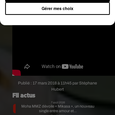
Gérer mes choix
Publié : 17 mars 2018 à 11h45 par Stéphane
Hubert
Fil actus
7 août 2026
Moha MMZ dévoile « Mikasa », un nouveau
single entre amour et...