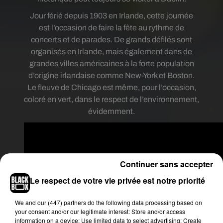
Jour férié depuis 1903 en Irlande, cette journée
est l’occasion de faire la fête au rythme de
concerts et de parades. De grands défilés sont
organisés en Irlande, mais également dans de
grandes villes américaines à la forte population
d’origine irlandaise comme New-York et Boston.
Le fleuve de Chicago est même, pour l’occasion,
coloré en vert, dans le respect de l’environnement,
évidemment.
Continuer sans accepter
Le respect de votre vie privée est notre priorité
We and
our (447) partners
do the following data processing based on
your consent and/or our legitimate interest: Store and/or access
information on a device; Use limited data to select advertising; Create