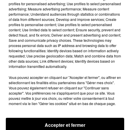
profiles for personalised advertising; Use profiles to select personalised
advertising; Measure advertising performance; Measure content
performance; Understand audiences through statistics or combinations
of data from different sources; Develop and improve services; Create
profiles to personalise content; Use profiles to select personalised
content; Use limited data to select content; Ensure security, prevent and
detect fraud, and fix errors; Deliver and present advertising and content;
Save and communicate privacy choices. These technologies may
Mais qui était Saint-Patrick ?
process personal data such as IP address and browsing data to offer
following functionalities: Identify devices based on information actively
Saint-Patrick était un ecclésiastique qui a
requested; Use precise geolocation data; Match and combine data from
évangélisé l'Irlande au Vème siècle. La légende
other data sources; Link different devices; Identify devices based on
raconte que l’homme d’église se serait servi d’un
information transmitted automatically.
trèfle à trois feuilles pour expliquer les principes
Vous pouvez accepter en cliquant sur "Accepter et fermer", ou affiner en
de la religion catholique : le père, le fils, et le
sélectionnant les finalités et/ou partenaires dans "Gérer mes choix".
Saint-Esprit.
Vous pouvez également refuser en cliquant sur "Continuer sans
accepter". Vos préférences ne s'appliqueront que pour ce site. Vous
Le monde fêtera donc aujourd’hui le saint homme
pouvez mettre à jour vos choix, ou retirer votre consentement à tout
moment via le lien "Gérer les cookies" situé en bas de chaque page.
dans les pubs et dans la rue. Et certains bâtiments
se pareront même de vert pour rendre hommage à
l’Irlande.
Accepter et fermer