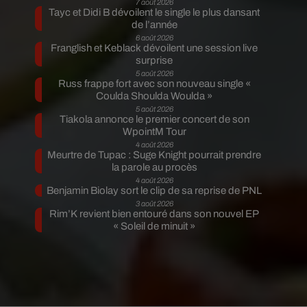
7 août 2026
Tayc et Didi B dévoilent le single le plus dansant
de l’année
6 août 2026
Franglish et Keblack dévoilent une session live
surprise
5 août 2026
Russ frappe fort avec son nouveau single «
Coulda Shoulda Woulda »
5 août 2026
Tiakola annonce le premier concert de son
WpointM Tour
4 août 2026
Meurtre de Tupac : Suge Knight pourrait prendre
la parole au procès
4 août 2026
Benjamin Biolay sort le clip de sa reprise de PNL
3 août 2026
Rim’K revient bien entouré dans son nouvel EP
« Soleil de minuit »