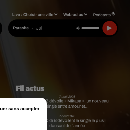
Live :
Choisir une ville
Webradios
Podcasts
Jul
-
Parasite
Fil actus
7 août 2026
Moha MMZ dévoile « Mikasa », un nouveau
single entre amour et...
uer sans accepter
7 août 2026
Tayc et Didi B dévoilent le single le plus
i
dansant de l’année