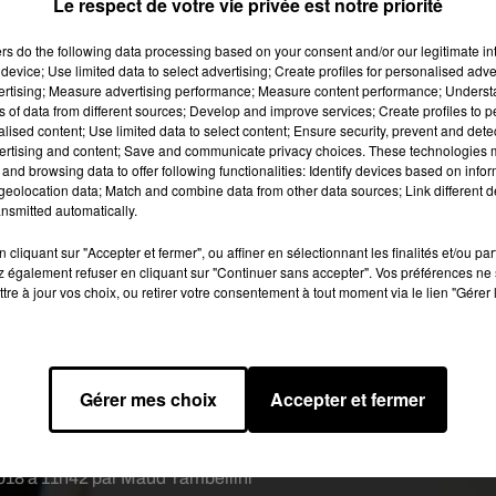
Le respect de votre vie privée est notre priorité
venu. Et l'on ne parle pas ici de chocolat chaud !
ers
do the following data processing based on your consent and/or our legitimate int
device; Use limited data to select advertising; Create profiles for personalised adver
 image:
Pixabay
vertising; Measure advertising performance; Measure content performance; Unders
ns of data from different sources; Develop and improve services; Create profiles to 
rche de Pittsburgh, spécialisé dans les maladies du foie. Les
alised content; Use limited data to select content; Ensure security, prevent and detect
ertising and content; Save and communicate privacy choices. These technologies
e température extérieure, amplitude de lumière en journée et
and browsing data to offer following functionalities: Identify devices based on infor
ation d’alcool.
eolocation data; Match and combine data from other data sources; Link different de
nsmitted automatically.
 ressort nettement que l’hiver venu, on boit plus. Premièrement
ains commenceraient l’apéritif bien plus tôt que l’été par exemple.
cliquant sur "Accepter et fermer", ou affiner en sélectionnant les finalités et/ou pa
 également refuser en cliquant sur "Continuer sans accepter". Vos préférences ne 
orps selon les déclarations. D’autant que l’hiver, fini le rosé ; o
tre à jour vos choix, ou retirer votre consentement à tout moment via le lien "Gérer 
es eaux-de-vie ou des digestifs à la fin de repas copieux.
ge-drinking plus marquée dans les pays au climat plus froid et d
us fréquentes en conséquence.
Gérer mes choix
Accepter et fermer
 que le soleil est presque totalement absent de novembre à févrie
ne 17,5 litres d’alcool par tête et par an.
018 à 11h42 par Maud Tambellini