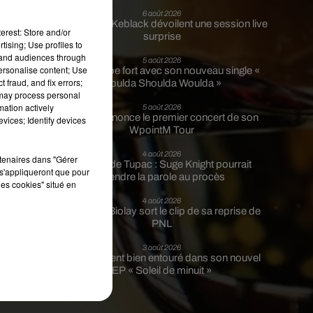
6 août 2026
Franglish et Keblack dévoilent une session live
erest: Store and/or
surprise
tising; Use profiles to
tand audiences through
5 août 2026
personalise content; Use
Russ frappe fort avec son nouveau single «
 fraud, and fix errors;
Coulda Shoulda Woulda »
 may process personal
mation actively
5 août 2026
Tiakola annonce le premier concert de son
vices; Identify devices
WpointM Tour
,
4 août 2026
rtenaires dans "Gérer
Meurtre de Tupac : Suge Knight pourrait
s'appliqueront que pour
prendre la parole au procès
n
les cookies" situé en
4 août 2026
Benjamin Biolay sort le clip de sa reprise de
es
PNL
3 août 2026
Rim’K revient bien entouré dans son nouvel
r,
EP « Soleil de minuit »