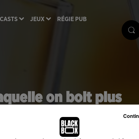
CASTS
JEUX
RÉGIE PUB
aquelle on boit plus
l en hiver !
Contin
s se vident aussi vite ! En effet selon une étude qu