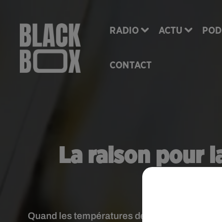
RADIO
ACTU
POD
CONTACT
La raison pour l
d’alcoo
Quand les températures descendent, vos verre