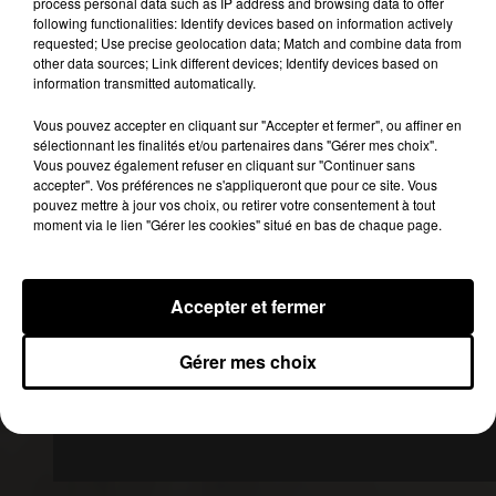
process personal data such as IP address and browsing data to offer
avant d’être enfin
décrété hymne national en
following functionalities: Identify devices based on information actively
requested; Use precise geolocation data; Match and combine data from
1879
.
other data sources; Link different devices; Identify devices based on
La version officielle comprend 7 couplets que
information transmitted automatically.
nous n’avons plus vraiment l’habitude d’entendre.
Vous pouvez accepter en cliquant sur "Accepter et fermer", ou affiner en
sélectionnant les finalités et/ou partenaires dans "Gérer mes choix".
Vous pouvez également refuser en cliquant sur "Continuer sans
accepter". Vos préférences ne s'appliqueront que pour ce site. Vous
pouvez mettre à jour vos choix, ou retirer votre consentement à tout
moment via le lien "Gérer les cookies" situé en bas de chaque page.
Accepter et fermer
Gérer mes choix