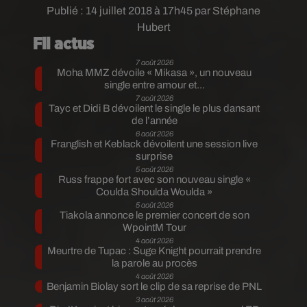
Publié : 14 juillet 2018 à 17h45 par Stéphane
Hubert
Fil actus
7 août 2026
Moha MMZ dévoile « Mikasa », un nouveau
single entre amour et...
7 août 2026
Tayc et Didi B dévoilent le single le plus dansant
de l’année
6 août 2026
Franglish et Keblack dévoilent une session live
surprise
5 août 2026
Russ frappe fort avec son nouveau single «
Coulda Shoulda Woulda »
5 août 2026
Tiakola annonce le premier concert de son
WpointM Tour
4 août 2026
Meurtre de Tupac : Suge Knight pourrait prendre
la parole au procès
4 août 2026
Benjamin Biolay sort le clip de sa reprise de PNL
3 août 2026