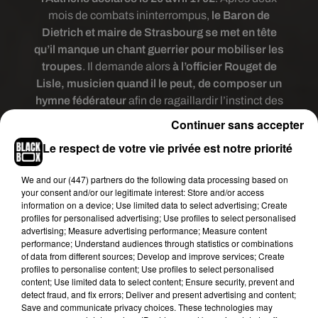
mois de combats ininterrompus,
le Baron de
Dietrich et maire de Strasbourg se met en tête
qu’il manque un chant guerrier pour mobiliser les
troupes
. Il demande alors
à l’officier Rouget de
Lisle, musicien quand il le peut, de composer un
hymne fédérateur
afin de ragaillardir l’instinct des
soldats. L’homme se lance dans l’écriture dans la
Continuer sans accepter
nuit du
25 juin 1792
, et se lève le matin avec
un
Le respect de votre vie privée est notre priorité
morceau intitulé
Le Chant de guerre pour
l'armée du Rhin
.
We and
our (447) partners
do the following data processing based on
your consent and/or our legitimate interest: Store and/or access
La guerre suit alors son cours quand
des soldats
information on a device; Use limited data to select advertising; Create
venus de Marseille viennent renforcer les rangs
.
profiles for personalised advertising; Use profiles to select personalised
Les Marseillais repartent avec le chant sous le
advertising; Measure advertising performance; Measure content
performance; Understand audiences through statistics or combinations
bras et sur les lèvres, et le
rebaptisent à leur
of data from different sources; Develop and improve services; Create
gloire
. Le chant connait alors un énorme succès,
profiles to personalise content; Use profiles to select personalised
devenant symbole de révolution, avant d’être
content; Use limited data to select content; Ensure security, prevent and
detect fraud, and fix errors; Deliver and present advertising and content;
interdit pendant 30 ans par Napoléon
. Il refait
Save and communicate privacy choices. These technologies may
surface lors de la deuxième révolution de 1830,