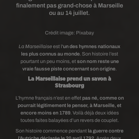
finalement pas grand-chose à Marseille
ou au 14 juillet.
Crédit image:
Pixabay
La Marseillaise
est l'
un des hymnes nationaux
les plus connus au monde
. Son histoire l’est
pourtant un peu moins, et
son nom reste une
vraie fausse piste concernant son origine
.
La Marseillaise prend un savon à
Strasbourg
L’hymne français n’est en effet
pas né, comme on
pourrait légitimement le penser, à Marseille, et
encore moins en 1789
. Voilà déjà deux idées
toutes faites balayées d’un revers de couplet.
Son histoire commence pendant
la guerre contre
l’Autriche déclarée le 20 avril 1792
. Après deux