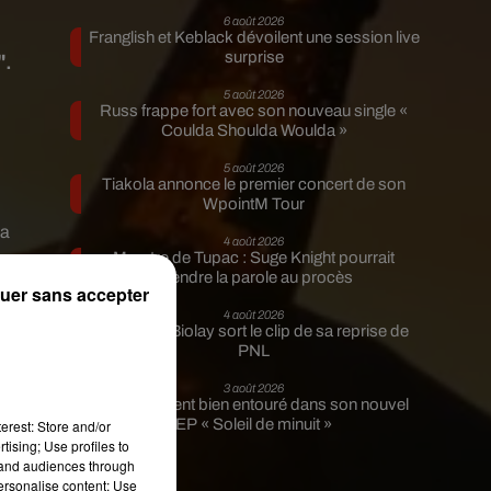
6 août 2026
Franglish et Keblack dévoilent une session live
surprise
".
5 août 2026
Russ frappe fort avec son nouveau single «
Coulda Shoulda Woulda »
5 août 2026
Tiakola annonce le premier concert de son
WpointM Tour
la
4 août 2026
Meurtre de Tupac : Suge Knight pourrait
prendre la parole au procès
uer sans accepter
4 août 2026
Benjamin Biolay sort le clip de sa reprise de
PNL
3 août 2026
Rim’K revient bien entouré dans son nouvel
EP « Soleil de minuit »
erest: Store and/or
tising; Use profiles to
tand audiences through
personalise content; Use