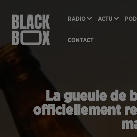
RADIO
ACTU
POD
CONTACT
La gueule de b
officiellement 
ma