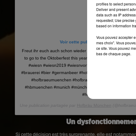
profiles to select person
Deliver and present adv
data such as IP address 
requested; Use precise g
based on information tra
Vous pouvez accepter en 
Voir cette publication sur Instagram
mes choix". Vous pouvez
ce site. Vous pouvez met
Freut ihr euch auch schon wieder so auf die Wiesn? �xÈ�
bas de chaque page.
to go to the Oktoberfest this year? �xÈ�xÈ #oktoberfest
#wiesn #wiesn2019 #wiesnvorfreude #hofbraeufestzelt
#brauerei #bier #germanbeer #hofbräu #hofbrau #hofbra
#hofbraeumuenchen #hofbraumunchen #hofbraumuni
#hbmuenchen #munich #münchen #munchen #hofbräuha
#hofbraeuhaus
Une publication partagée par
Hofbräu München
(@hofbraeu
Un dysfonctionnement
Si cette décision est très surprenante, elle est notamme