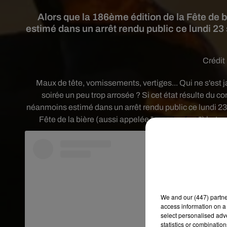
Alors que la 186ème édition de la Fête de 
estimé dans un arrêt rendu public ce lundi 23
Crédit
Maux de tête, vomissements, vertiges... Qui ne s'est
soirée un peu trop arrosée ? Si cet état résulte du c
néanmoins estimé dans un arrêt rendu public ce lundi 23 
Fête de la bière (aussi appelée "
Oktoberfest
") bat 
We and
our (447) partn
access information on a 
select personalised ad
statistics or combinatio