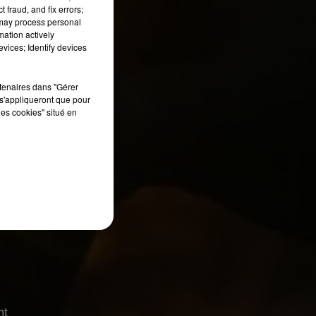
 fraud, and fix errors;
 may process personal
mation actively
vices; Identify devices
rtenaires dans "Gérer
s'appliqueront que pour
les cookies" situé en
nt