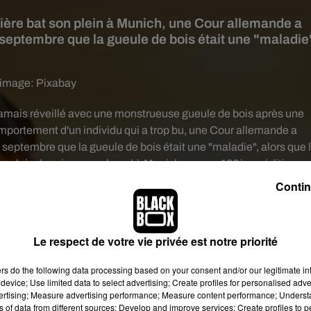
bière bat son plein à Munich, une Cour allemande a
 septembre que la gueule de bois était une "maladie
 image:
Pixabay
 jamais réveillé avec une monstrueuse gueule de bois après une
omportement d'un individu qui a trop bu, u
ne Cour allemande a
septembre que la gueule de bois était une "maladie", alors que 
son plein depuis ce week-end à Munich pour sa 186ème édition.
Contin
Le respect de votre vie privée est notre priorité
ers
do the following data processing based on your consent and/or our legitimate int
device; Use limited data to select advertising; Create profiles for personalised adver
vertising; Measure advertising performance; Measure content performance; Unders
ns of data from different sources; Develop and improve services; Create profiles to 