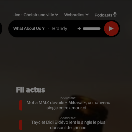
Live :
Choisir une ville
Webradios
Podcasts
Brandy
-
What About Us ?
Fil actus
7 août 2026
Moha MMZ dévoile « Mikasa », un nouveau
single entre amour et...
7 août 2026
Tayc et Didi B dévoilent le single le plus
dansant de l’année