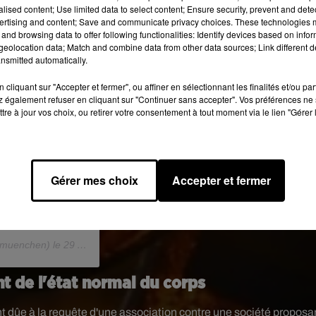
alised content; Use limited data to select content; Ensure security, prevent and detect
ertising and content; Save and communicate privacy choices. These technologies
and browsing data to offer following functionalities: Identify devices based on infor
eolocation data; Match and combine data from other data sources; Link different de
nsmitted automatically.
cliquant sur "Accepter et fermer", ou affiner en sélectionnant les finalités et/ou pa
 également refuser en cliquant sur "Continuer sans accepter". Vos préférences ne 
tre à jour vos choix, ou retirer votre consentement à tout moment via le lien "Gérer 
xÈ Are you excited
 #oktoberfest2019
 #beer #brewery
eu #hofbräumünchen
Gérer mes choix
Accepter et fermer
ch #hbmunich
us #hofbrauhaus
muenchen) le
29 Août 2019 à 7 :41 PDT
 de l'état normal du corps
nt dûe à
la requête d'une association contre une société proposa