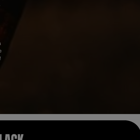
n
a
e
!