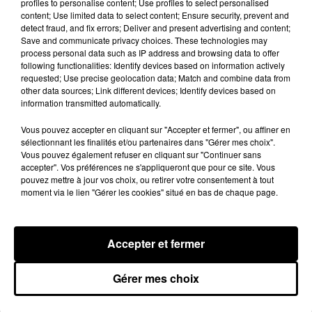
profiles to personalise content; Use profiles to select personalised
nouveau single entre amour et...
7 août 2026
content; Use limited data to select content; Ensure security, prevent and
detect fraud, and fix errors; Deliver and present advertising and content;
Save and communicate privacy choices. These technologies may
process personal data such as IP address and browsing data to offer
following functionalities: Identify devices based on information actively
requested; Use precise geolocation data; Match and combine data from
Tayc et Didi B dévoilent le single le plus
other data sources; Link different devices; Identify devices based on
dansant de l’année
information transmitted automatically.
7 août 2026
Vous pouvez accepter en cliquant sur "Accepter et fermer", ou affiner en
sélectionnant les finalités et/ou partenaires dans "Gérer mes choix".
Vous pouvez également refuser en cliquant sur "Continuer sans
accepter". Vos préférences ne s'appliqueront que pour ce site. Vous
Franglish et Keblack dévoilent une
pouvez mettre à jour vos choix, ou retirer votre consentement à tout
session live surprise
moment via le lien "Gérer les cookies" situé en bas de chaque page.
6 août 2026
Accepter et fermer
Russ frappe fort avec son nouveau
Gérer mes choix
single « Coulda Shoulda Woulda »
5 août 2026