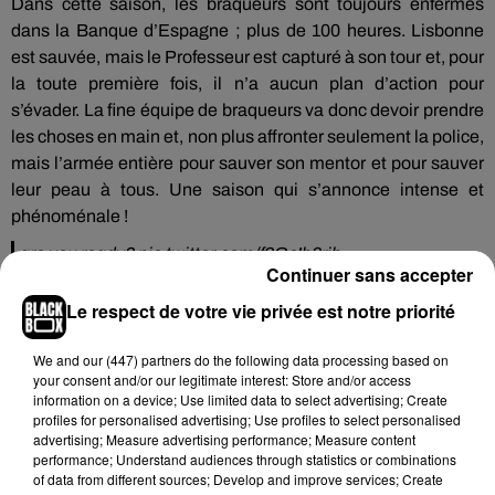
Dans cette saison, les braqueurs sont toujours enfermés
dans la Banque d’Espagne ; plus de 100 heures. Lisbonne
est sauvée, mais le Professeur est capturé à son tour et, pour
la toute première fois, il n’a aucun plan d’action pour
s’évader. La fine équipe de braqueurs va donc devoir prendre
les choses en main et, non plus affronter seulement la police,
mais l’armée entière pour sauver son mentor et pour sauver
leur peau à tous. Une saison qui s’annonce intense et
phénoménale !
are you ready?
pic.twitter.com/f3GcIb8rjb
Continuer sans accepter
— Netflix (@netflix)
June 3, 2021
Le respect de votre vie privée est notre priorité
We and
our (447) partners
do the following data processing based on
your consent and/or our legitimate interest: Store and/or access
Hip-Hop News
information on a device; Use limited data to select advertising; Create
profiles for personalised advertising; Use profiles to select personalised
advertising; Measure advertising performance; Measure content
performance; Understand audiences through statistics or combinations
of data from different sources; Develop and improve services; Create
Moha MMZ dévoile « Mikasa », un