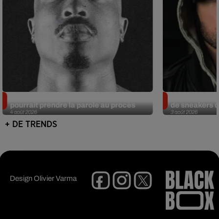
Meurtre de Tupac : Suge Knight
Eminem met a
pourrait prendre la parole au procès
de sneakers de
4 août 2026
3 août 2026
+ DE TRENDS
Design
Olivier Varma