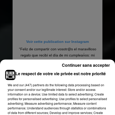
Voir cette publication sur Instagram
“Feliz de compartir con vosotr@s el maravilloso
regalo que recibí el día de mi cumplean̒os: mi
participación en la temporada final de
Continuer sans accepter
@lacasadepapel , una de esas series que
Le respect de votre vie privée est notre priorité
cuando uno las ve, suen̒a con estar en ella.
Gracias a @vancouvermediaproducciones y a
We and
our (447) partners
do the following data processing based on
@netflixes por la confianza. #lacasapepapel5
your consent and/or our legitimate interest: Store and/or access
#lcdp5 #MoneyHeist5” #actorslife #seriesnetflix
information on a device; Use limited data to select advertising; Create
#serieespan̒ola #netflix #lovemyjob
profiles for personalised advertising; Use profiles to select personalised
advertising; Measure advertising performance; Measure content
Une publication partagée par
José Manuel Seda
(@josemanu
performance; Understand audiences through statistics or combinations
of data from different sources; Develop and improve services; Create