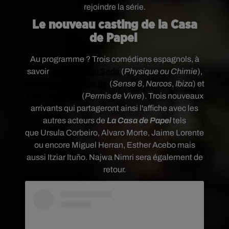
rejoindre la série.
Le nouveau casting de la Casa
de Papel
Au programme ? Trois comédiens espagnols, à
savoir
José Manuel Seda
(
Physique ou Chimie
),
Miguel Angel Silvestre
(
Sense 8
,
Narcos
,
Ibiza
) et
Patrick Criado
(
Permis de Vivre
). Trois nouveaux
arrivants qui partageront ainsi l'affiche avec les
autres
acteurs de
La Casa de Papel
tels
que
Ursula Corbeiro, Alvaro Morte, Jaime Lorente
ou encore Miguel Herran, Esther Acebo mais
aussi Itziar Ituño. Najwa Nimri sera également de
retour.