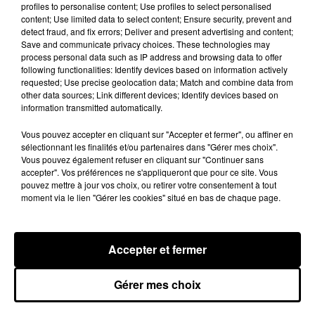
profiles to personalise content; Use profiles to select personalised
content; Use limited data to select content; Ensure security, prevent and
detect fraud, and fix errors; Deliver and present advertising and content;
Save and communicate privacy choices. These technologies may
process personal data such as IP address and browsing data to offer
following functionalities: Identify devices based on information actively
requested; Use precise geolocation data; Match and combine data from
other data sources; Link different devices; Identify devices based on
information transmitted automatically.
Vous pouvez accepter en cliquant sur "Accepter et fermer", ou affiner en
sélectionnant les finalités et/ou partenaires dans "Gérer mes choix".
Vous pouvez également refuser en cliquant sur "Continuer sans
accepter". Vos préférences ne s'appliqueront que pour ce site. Vous
Voir cette publication sur Instagram
pouvez mettre à jour vos choix, ou retirer votre consentement à tout
moment via le lien "Gérer les cookies" situé en bas de chaque page.
�x� @k.ra_photo
Une publication partagée par
Miguel Angel Silvestre
(@miguel
Accepter et fermer
Gérer mes choix