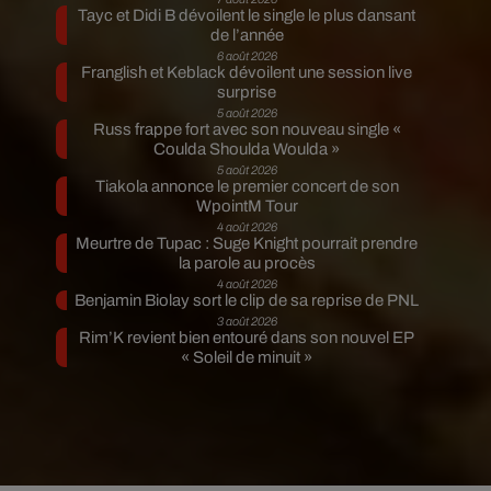
Tayc et Didi B dévoilent le single le plus dansant
de l’année
6 août 2026
Franglish et Keblack dévoilent une session live
surprise
5 août 2026
Russ frappe fort avec son nouveau single «
Coulda Shoulda Woulda »
5 août 2026
Tiakola annonce le premier concert de son
WpointM Tour
4 août 2026
Meurtre de Tupac : Suge Knight pourrait prendre
la parole au procès
4 août 2026
Benjamin Biolay sort le clip de sa reprise de PNL
3 août 2026
Rim’K revient bien entouré dans son nouvel EP
« Soleil de minuit »