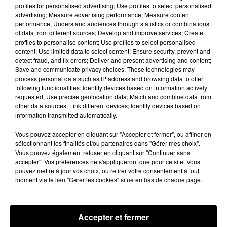
profiles for personalised advertising; Use profiles to select personalised
advertising; Measure advertising performance; Measure content
performance; Understand audiences through statistics or combinations
of data from different sources; Develop and improve services; Create
profiles to personalise content; Use profiles to select personalised
content; Use limited data to select content; Ensure security, prevent and
detect fraud, and fix errors; Deliver and present advertising and content;
Save and communicate privacy choices. These technologies may
process personal data such as IP address and browsing data to offer
following functionalities: Identify devices based on information actively
requested; Use precise geolocation data; Match and combine data from
other data sources; Link different devices; Identify devices based on
information transmitted automatically.
Voir cette publication sur Instagram
Vous pouvez accepter en cliquant sur "Accepter et fermer", ou affiner en
sélectionnant les finalités et/ou partenaires dans "Gérer mes choix".
Nous avons l’honneur d’être une nouvelle fois
Vous pouvez également refuser en cliquant sur "Continuer sans
primés par @gambero_rosso « Top Italian
accepter". Vos préférences ne s'appliqueront que pour ce site. Vous
Restaurants 2020 » �x� @gennaro_nasti_ &
pouvez mettre à jour vos choix, ou retirer votre consentement à tout
moment via le lien "Gérer les cookies" situé en bas de chaque page.
toute l’équipe! #bijourestaurant #bijouparis
#gamberorosso #topitalianrestaurants
#italianrestaurant #restaurantgastronomique
Accepter et fermer
#gennaronasti