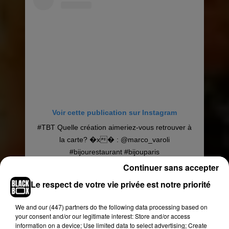
Voir cette publication sur Instagram
#TBT Quelle création aimeriez-vous retrouver à
la carte? �x� : @marco_varoli
#bijourestaurant #bijouparis
#restaurantgastronomique #gastronomie
Continuer sans accepter
#créationduchef #gourmet #italianfood
Le respect de votre vie privée est notre priorité
#backintime #restaurantparis #montmartre
We and
our (447) partners
do the following data processing based on
Une publication partagée par
Bijou
(@bijou_restaurant) le
20
your consent and/or our legitimate interest: Store and/or access
information on a device; Use limited data to select advertising; Create