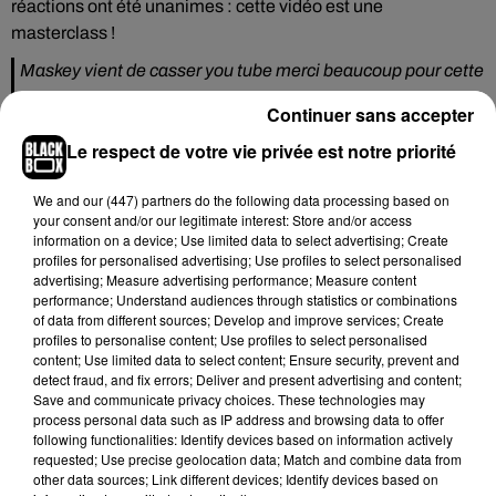
réactions ont été unanimes : cette vidéo est une
masterclass !
Maskey vient de casser you tube merci beaucoup pour cette
recette
Continuer sans accepter
— Amine �x�~�xR� (@AmineMaTue)
January 26,
Le respect de votre vie privée est notre priorité
2021
Freeze Corleone quand il apparaît dans la vidéo de Maskey
We and
our (447) partners
do the following data processing based on
your consent and/or our legitimate interest: Store and/or access
pic.twitter.com/ifHYzr3ZkR
information on a device; Use limited data to select advertising; Create
profiles for personalised advertising; Use profiles to select personalised
— L2k �xR� (@RoiL2k)
January 26, 2021
advertising; Measure advertising performance; Measure content
performance; Understand audiences through statistics or combinations
Maskey est trop fort.
pic.twitter.com/jOfkgqoaqA
of data from different sources; Develop and improve services; Create
— Gadout (@Doutga)
January 26, 2021
profiles to personalise content; Use profiles to select personalised
content; Use limited data to select content; Ensure security, prevent and
Allez c’est bon c’est la meilleure video de 2021 merci
detect fraud, and fix errors; Deliver and present advertising and content;
Save and communicate privacy choices. These technologies may
Maskey pour les travaux
pic.twitter.com/9ERif4gFP6
process personal data such as IP address and browsing data to offer
following functionalities: Identify devices based on information actively
— 140 BPM 2 �R:️�x� (@Kushimeikato_93)
January
requested; Use precise geolocation data; Match and combine data from
26, 2021
other data sources; Link different devices; Identify devices based on