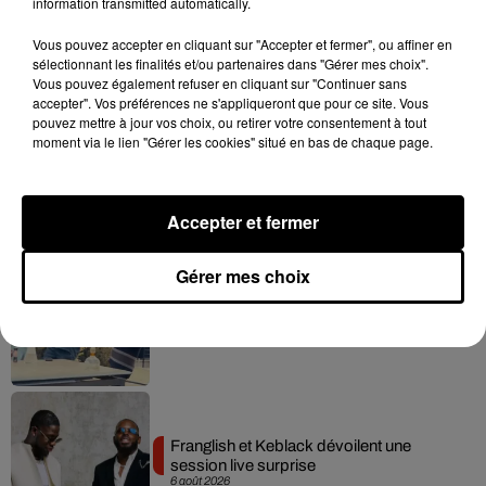
information transmitted automatically.
Vous pouvez accepter en cliquant sur "Accepter et fermer", ou affiner en
sélectionnant les finalités et/ou partenaires dans "Gérer mes choix".
Hip-Hop News
Vous pouvez également refuser en cliquant sur "Continuer sans
accepter". Vos préférences ne s'appliqueront que pour ce site. Vous
pouvez mettre à jour vos choix, ou retirer votre consentement à tout
moment via le lien "Gérer les cookies" situé en bas de chaque page.
Moha MMZ dévoile « Mikasa », un
nouveau single entre amour et...
7 août 2026
Accepter et fermer
Gérer mes choix
Tayc et Didi B dévoilent le single le plus
dansant de l’année
7 août 2026
Franglish et Keblack dévoilent une
session live surprise
6 août 2026