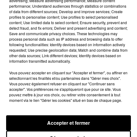
advertising; Measure advertising performance; Measure content
Voir cette publication sur Instagram
performance; Understand audiences through statistics or combinations
of data from different sources; Develop and improve services; Create
It is with a very heavy heart that I inform you that
profiles to personalise content; Use profiles to select personalised
my beautiful wife Kelly has lost her two-year
content; Use limited data to select content; Ensure security, prevent and
battle with breast cancer. She fought a
detect fraud, and fix errors; Deliver and present advertising and content;
Save and communicate privacy choices. These technologies may
courageous fight with the love and support of so
process personal data such as IP address and browsing data to offer
many. My family and I will forever be grateful to
following functionalities: Identify devices based on information actively
her doctors and nurses at MD Anderson Cancer
requested; Use precise geolocation data; Match and combine data from
other data sources; Link different devices; Identify devices based on
Center, all the medical centers that have helped,
information transmitted automatically.
as well as her many friends and loved ones who
have been by her side. Kelly’s love and life will
Vous pouvez accepter en cliquant sur "Accepter et fermer", ou affiner en
always be remembered. I will be taking some
sélectionnant les finalités et/ou partenaires dans "Gérer mes choix".
Vous pouvez également refuser en cliquant sur "Continuer sans
time to be there for my children who have lost
accepter". Vos préférences ne s'appliqueront que pour ce site. Vous
their mother, so forgive me in advance if you
pouvez mettre à jour vos choix, ou retirer votre consentement à tout
don’t hear from us for a while. But please know
moment via le lien "Gérer les cookies" situé en bas de chaque page.
that I will feel your outpouring of love in the
weeks and months ahead as we heal. All my
Accepter et fermer
love, JT
Une publication partagée par
John Travolta
(@johntravolta) le