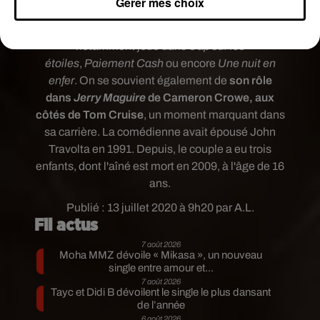
Gérer mes choix
Née
à Hawaï en 1962, Kelly Preston avait
notamment joué dans
Cap sur les
étoiles
,
Paiement Cash
ou encore
Une nuit en
enfer
. On se souvient également de
son rôle
dans
Jerry Maguire
de Cameron Crowe, aux
côtés de
Tom Cruise
, un moment marquant dans
sa carrière
. La comédienne
avait épousé John
Travolta en 1991. Depuis, le couple a eu trois
enfants, dont l'aîné est mort en 2009, à l'âge de 16
ans.
Publié : 13 juillet 2020 à 9h20 par A.L.
Fil actus
7 août 2026
Moha MMZ dévoile « Mikasa », un nouveau
single entre amour et...
7 août 2026
Tayc et Didi B dévoilent le single le plus dansant
de l’année
6 août 2026