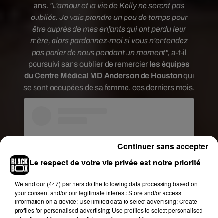
ans.
"L'amour et la vie de Kelly ne seront pas
oubliés. Je vais prendre un peu de temps pour
être auprès de mes enfants qui ont perdu leur
mère, alors pardonnez-moi si vous n'entendez
pas parler de nous pendant un moment",
a-t-il
poursuivi sans oublier de remercier
les équipes
du Centre Médical MD Anderson de Houston
qui
se sont occupées de sa femme, ces derniers mois.
Continuer sans accepter
Le respect de votre vie privée est notre priorité
We and
our (447) partners
do the following data processing based on
your consent and/or our legitimate interest: Store and/or access
information on a device; Use limited data to select advertising; Create
profiles for personalised advertising; Use profiles to select personalised