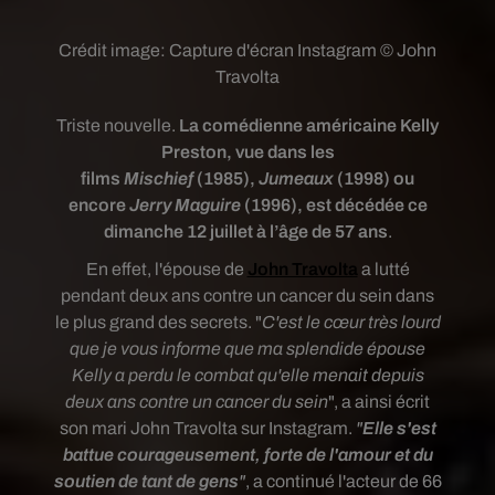
Crédit image:
Capture d'écran Instagram © John
Travolta
Triste nouvelle.
La comédienne américaine Kelly
Preston, vue dans les
films
Mischief
(1985),
Jumeaux
(1998) ou
encore
Jerry Maguire
(1996), est décédée ce
dimanche 12 juillet à l’âge de 57 ans
.
En effet, l'épouse de
John Travolta
a lutté
pendant deux ans contre un cancer du sein dans
le plus grand des secrets. "
C'est le cœur très lourd
que je vous informe que ma splendide épouse
Kelly a perdu le combat qu'elle menait depuis
deux ans contre un cancer du sein
", a ainsi écrit
son mari John Travolta sur Instagram.
"
Elle s'est
battue courageusement, forte de l'amour et du
soutien de tant de gens
"
, a continué l'acteur de 66