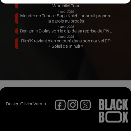
Tiakola annonce le premier concert de son
WpointM Tour
4 août 2026
Meurtre de Tupac : Suge Knight pourrait prendre
la parole au procès
4 août 2026
Benjamin Biolay sort le clip de sa reprise de PNL
3 août 2026
Rim’K revient bien entouré dans son nouvel EP
« Soleil de minuit »
Design
Olivier Varma