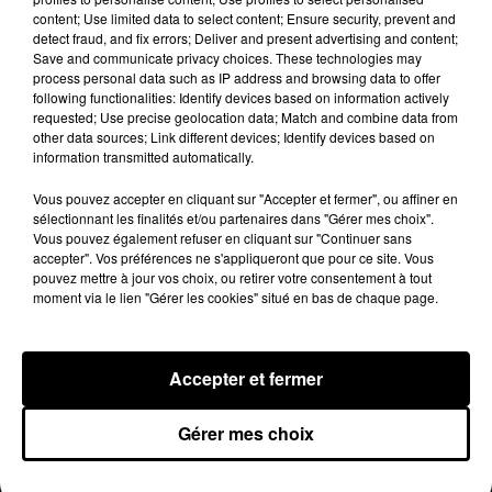
away this morning from complications of
content; Use limited data to select content; Ensure security, prevent and
detect fraud, and fix errors; Deliver and present advertising and content;
pneumonia. He will be greatly missed by all of us.
Save and communicate privacy choices. These technologies may
process personal data such as IP address and browsing data to offer
Semper Fi, Gunny. Godspeed.
following functionalities: Identify devices based on information actively
requested; Use precise geolocation data; Match and combine data from
pic.twitter.com/vf4O78JKmb
other data sources; Link different devices; Identify devices based on
— R. Lee Ermey (@RLeeErmey)
15 avril 2018
information transmitted automatically.
Publié : 16 avril 2018 à 12h00 par Aurélie Amcn
Vous pouvez accepter en cliquant sur "Accepter et fermer", ou affiner en
Fil actus
sélectionnant les finalités et/ou partenaires dans "Gérer mes choix".
Vous pouvez également refuser en cliquant sur "Continuer sans
7 août 2026
accepter". Vos préférences ne s'appliqueront que pour ce site. Vous
Moha MMZ dévoile « Mikasa », un nouveau
pouvez mettre à jour vos choix, ou retirer votre consentement à tout
single entre amour et...
moment via le lien "Gérer les cookies" situé en bas de chaque page.
7 août 2026
Tayc et Didi B dévoilent le single le plus dansant
de l’année
6 août 2026
Accepter et fermer
Franglish et Keblack dévoilent une session live
surprise
5 août 2026
Gérer mes choix
Russ frappe fort avec son nouveau single «
Coulda Shoulda Woulda »
5 août 2026