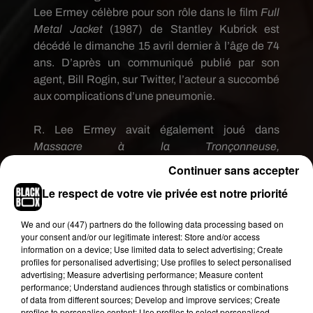
Lee
Ermey
célèbre pour son rôle dans le film
Full
Metal Jacket
(1987)
de
Stantley
Kubrick est
décédé le dimanche 15 avril dernier à l’âge de 74
ans.
D’après un communiqué publié par son
agent, Bill
Rogin
, sur Twitter, l’acteur a succombé
aux complications d’une pneumonie.
R.
Lee
Ermey
avait également joué dans
Massacre à la Tronçonneuse,
Mississippi
Burning
ou encore
Mail
Call
sans
Continuer sans accepter
oublier sa participation au film
Le respect de votre vie privée est notre priorité
d’animation
Disney-Pixar
Toy
Story
pour lequel il
a prêté sa voix au jouet "
Sergent"
.
We and
our (447) partners
do the following data processing based on
your consent and/or our legitimate interest: Store and/or access
Statement from R. Lee Ermey's long time
information on a device; Use limited data to select advertising; Create
manager, Bill Rogin:
profiles for personalised advertising; Use profiles to select personalised
advertising; Measure advertising performance; Measure content
performance; Understand audiences through statistics or combinations
It is with deep sadness that I regret to inform you
of data from different sources; Develop and improve services; Create
all that R. Lee Ermey ("The Gunny") passed
profiles to personalise content; Use profiles to select personalised