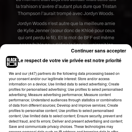
la trahison s’avère d’autant plus dure que Tristan
Thompson l’aurait trompé avec Jordyn Woods.
Jordyn Woods n’est autre que la meilleure amie
de Kylie Jenner (sœur donc de Khloé pour ceux
qui ont perdu le fil). Et le mot de BFF est même
assez faible pour définir le lien qui unissait les
Continuer sans accepter
deux femmes. Jordyn Woods habitait carrément
dans une aile de la maison de Kylie Jenner et était
Le respect de votre vie privée est notre priorité
même partie en vacances récemment avec la
petite famille de Kylie, y compris Travis Scott et
We and
our (447) partners
do the following data processing based on
your consent and/or our legitimate interest: Store and/or access
leur petite fille Stormi.
information on a device; Use limited data to select advertising; Create
profiles for personalised advertising; Use profiles to select personalised
advertising; Measure advertising performance; Measure content
performance; Understand audiences through statistics or combinations
of data from different sources; Develop and improve services; Create
profiles to personalise content; Use profiles to select personalised
content; Use limited data to select content; Ensure security, prevent and
detect fraud, and fix errors; Deliver and present advertising and content;
Save and communicate privacy choices. These technologies may
process personal data such as IP address and browsing data to offer