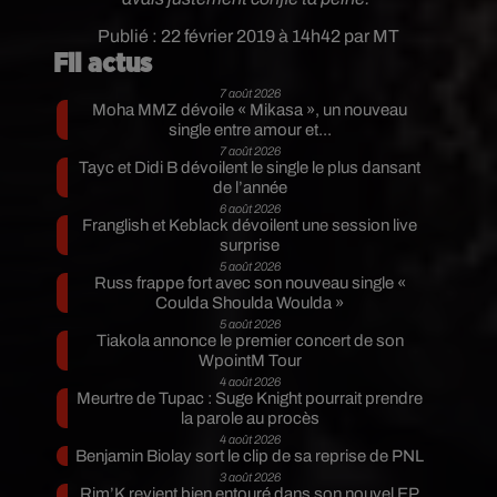
Publié : 22 février 2019 à 14h42 par MT
Fil actus
7 août 2026
Moha MMZ dévoile « Mikasa », un nouveau
single entre amour et...
7 août 2026
Tayc et Didi B dévoilent le single le plus dansant
de l’année
6 août 2026
Franglish et Keblack dévoilent une session live
surprise
5 août 2026
Russ frappe fort avec son nouveau single «
Coulda Shoulda Woulda »
5 août 2026
Tiakola annonce le premier concert de son
WpointM Tour
4 août 2026
Meurtre de Tupac : Suge Knight pourrait prendre
la parole au procès
4 août 2026
Benjamin Biolay sort le clip de sa reprise de PNL
3 août 2026
Rim’K revient bien entouré dans son nouvel EP