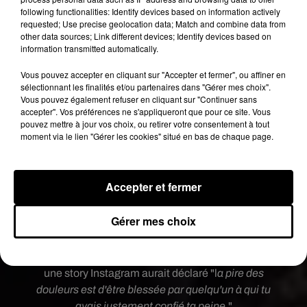
following functionalities: Identify devices based on information actively
requested; Use precise geolocation data; Match and combine data from
other data sources; Link different devices; Identify devices based on
information transmitted automatically.
Voir cette publication sur Instagram
Vous pouvez accepter en cliquant sur "Accepter et fermer", ou affiner en
sélectionnant les finalités et/ou partenaires dans "Gérer mes choix".
MY GIRLS�xa�xÈ
Vous pouvez également refuser en cliquant sur "Continuer sans
accepter". Vos préférences ne s'appliqueront que pour ce site. Vous
Une publication partagée par
Kylie
(@kyliejenner) le
18 Janv
pouvez mettre à jour vos choix, ou retirer votre consentement à tout
moment via le lien "Gérer les cookies" situé en bas de chaque page.
Alors forcément outre-atlantique, pas un média
américain ne saute sur l’occasion de commenter
le moindre post mis sur les réseaux sociaux par la
Accepter et fermer
famille. À commencer par
E News
lié à la chaîne E
Entertainment qui diffuse la téléréalité des
Gérer mes choix
Kardashian.
Il semble notamment que Khloé Kardashian dans
une story Instagram aurait déclaré "l
a pire des
douleurs est d'être blessée par quelqu'un à qui tu
avais justement confié ta peine.
"