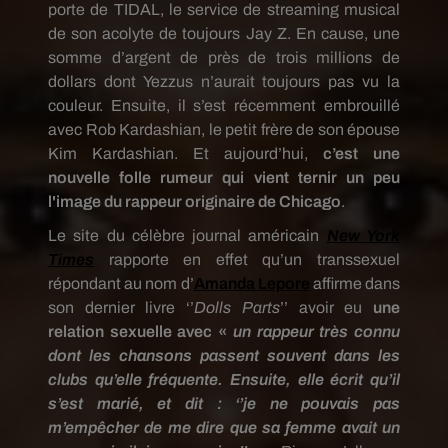
porte de TIDAL, le service de streaming musical
de son acolyte de toujours Jay Z. En cause, une
somme d’argent de près de trois millions de
dollars dont Yezzus n’aurait toujours pas vu la
couleur. Ensuite, il s’est récemment embrouillé
avec Rob Kardashian, le petit frère de son épouse
Kim Kardashian. Et aujourd’hui,
c’est une
nouvelle folle rumeur qui vient ternir un peu
l'image du rappeur originaire de Chicago
.
Le site du célèbre journal américain
New York
Times
rapporte en effet qu’un transsexuel
répondant au nom d’
Amanda Lepore
affirme dans
son dernier livre ‘’
Dolls Parts
’’ avoir eu
une
relation sexuelle avec «
un rappeur très connu
dont les chansons passent souvent dans les
clubs qu’elle fréquente. Ensuite, elle écrit qu’il
s’est marié, et dit : ‘’je ne pouvais pas
m’empêcher de me dire que sa femme avait un