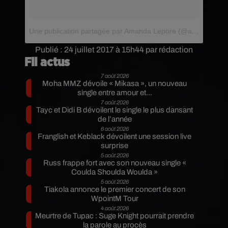
Une publication partagée par Amanda Lepore (@amandalepore)
Publié : 24 juillet 2017 à 15h44 par rédaction
Fil actus
7 août 2026
Moha MMZ dévoile « Mikasa », un nouveau
single entre amour et...
7 août 2026
Tayc et Didi B dévoilent le single le plus dansant
de l’année
6 août 2026
Franglish et Keblack dévoilent une session live
surprise
5 août 2026
Russ frappe fort avec son nouveau single «
Coulda Shoulda Woulda »
5 août 2026
Tiakola annonce le premier concert de son
WpointM Tour
4 août 2026
Meurtre de Tupac : Suge Knight pourrait prendre
la parole au procès