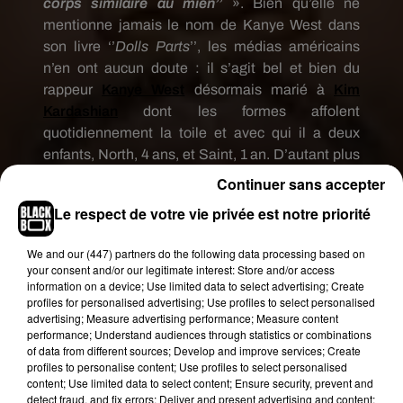
corps similaire au mien’’
». Bien qu’elle ne
mentionne jamais le nom de Kanye West dans
son livre ‘’
Dolls Parts
’’, les médias américains
n’en ont aucun doute : il s’agit bel et bien du
rappeur
Kanye West
désormais marié à
Kim
Kardashian
dont les formes affolent
quotidiennement la toile et avec qui il a deux
enfants, North, 4 ans, et Saint, 1 an. D’autant plus
qu’Amanda Lepore, 49 ans, n’a pas contacté, ni
Continuer sans accepter
même attaqué ou menacé, le
New York Times
Le respect de votre vie privée est notre priorité
pour démentir l’identité de son ancien célèbre
amant.
We and
our (447) partners
do the following data processing based on
your consent and/or our legitimate interest: Store and/or access
De son côté Kanye West n’a pas encore réagi à
information on a device; Use limited data to select advertising; Create
cette rumeur, au même titre que Kim Kardashian
profiles for personalised advertising; Use profiles to select personalised
qui aurait pu vouloir défendre les intérêts de son
advertising; Measure advertising performance; Measure content
performance; Understand audiences through statistics or combinations
mari. Toutefois, l’un des proches de l’interprète de
of data from different sources; Develop and improve services; Create
«
The Life Of Pablo
» s’est confié au
New York Post
profiles to personalise content; Use profiles to select personalised
en déclarant que «
cela n’était pas du domaine du
content; Use limited data to select content; Ensure security, prevent and
detect fraud, and fix errors; Deliver and present advertising and content;
possible
». Affaire à suivre donc...