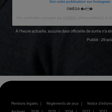
Voir cette publication sur Instagram
OMÉGA �x�
Une publication partagée par
KAARIS
(@kaarisofficiel1) le
28
À l'heure actuelle, aucune date officielle de sortie n'a
Publié : 29 ao
Mentions légales
Règlements de jeux
Notice d'infor
Archives
2026
2025
2024
2023
2022