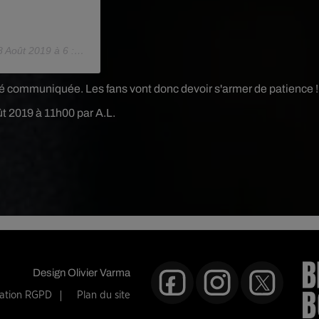
 Août 2019 à 6 :59 PDT
 été communiquée. Les fans vont donc devoir s'armer de patience !
ût 2019 à 11h00 par A.L.
Design
Olivier Varma
mation RGPD
Plan du site