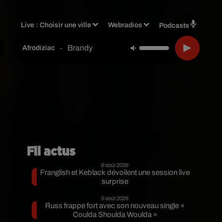
Live :
Choisir une ville
Webradios
Podcasts
Brandy
-
Afrodiziac
Fil actus
6 août 2026
Franglish et Keblack dévoilent une session live
surprise
5 août 2026
Russ frappe fort avec son nouveau single «
Coulda Shoulda Woulda »