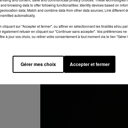
 baptisé
Oméga
, sur une vidéo éphémère (aujourd'hui disparue)
and browsing data to offer following functionalities: Identify devices based on infor
t ainsi admirer le Dozo a ainsi dévoiler une trentaine de second
eolocation data; Match and combine data from other data sources; Link different de
nsmitted automatically.
ut l’entendre sur
Le bruit de mon âme
sorti en 2015 ou
Diarabi
. 
fficialiser l'arrivée imminente de ce titre sur Instagram.
Le rappe
cliquant sur "Accepter et fermer", ou affiner en sélectionnant les finalités et/ou pa
une cover portant le nom de
Oméga.
 également refuser en cliquant sur "Continuer sans accepter". Vos préférences ne 
tre à jour vos choix, ou retirer votre consentement à tout moment via le lien "Gérer 
Gérer mes choix
Accepter et fermer