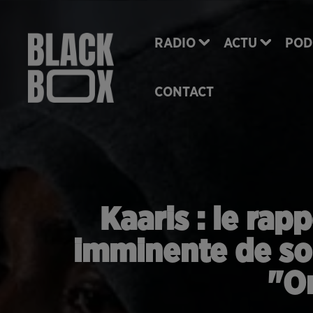
RADIO
ACTU
POD
CONTACT
Kaaris : le rap
imminente de s
"O