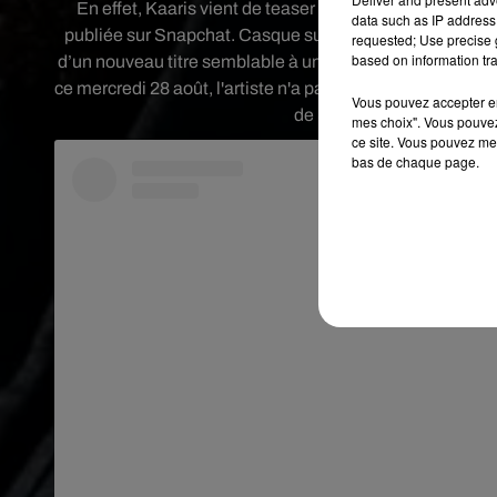
En effet, Kaaris vient de teaser un nouveau morceau,
data such as IP address 
publiée sur Snapchat. Casque sur les oreilles, on pouvai
requested; Use precise g
based on information tra
d’un nouveau titre semblable à une ballade comme on pe
ce mercredi 28 août, l'artiste n'a pas hésité à également o
Vous pouvez accepter en 
de Sevran a ainsi publié 
mes choix". Vous pouvez
ce site. Vous pouvez met
bas de chaque page.