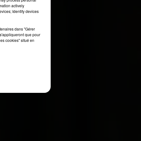
mation actively
e
vices; Identify devices
Et
ur
rtenaires dans "Gérer
s'appliqueront que pour
les cookies" situé en