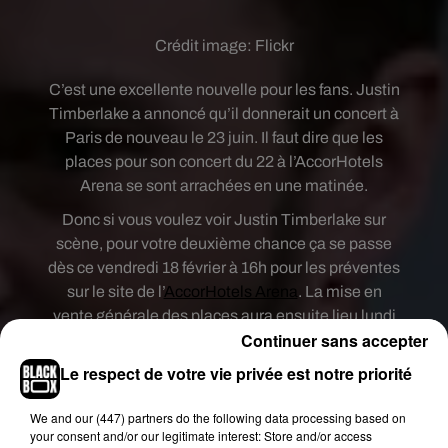
Crédit image:
Flickr
C’est une excellente nouvelle pour les fans. Justin
Timberlake a annoncé qu’il donnerait un concert à
Paris de nouveau le 23 juin. Il faut dire que les
places pour son concert du 22 à l’AccorHotels
Arena se sont arrachées en une matinée.
Donc si vous voulez voir Justin Timberlake sur
scène, pour votre deuxième chance ça se passe
dès ce vendredi 18 février à 16h pour les préventes
sur le site de l’
AccorHotels Arena
. La mise en
vente générale des places aura ensuite lieu lundi
Continuer sans accepter
19 février à 10h.
Le respect de votre vie privée est notre priorité
We and
our (447) partners
do the following data processing based on
your consent and/or our legitimate interest: Store and/or access