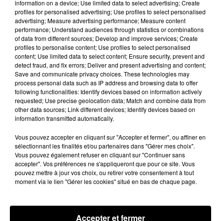
information on a device; Use limited data to select advertising; Create
profiles for personalised advertising; Use profiles to select personalised
advertising; Measure advertising performance; Measure content
performance; Understand audiences through statistics or combinations
of data from different sources; Develop and improve services; Create
profiles to personalise content; Use profiles to select personalised
content; Use limited data to select content; Ensure security, prevent and
detect fraud, and fix errors; Deliver and present advertising and content;
Save and communicate privacy choices. These technologies may
process personal data such as IP address and browsing data to offer
following functionalities: Identify devices based on information actively
requested; Use precise geolocation data; Match and combine data from
other data sources; Link different devices; Identify devices based on
information transmitted automatically.
Pour rappel Justin Timberlake a récemment sorti
Vous pouvez accepter en cliquant sur "Accepter et fermer", ou affiner en
un nouvel album « The man of the woods » , ce
sélectionnant les finalités et/ou partenaires dans "Gérer mes choix".
qui lui a valu de faire la prestation à la mi-temps
Vous pouvez également refuser en cliquant sur "Continuer sans
du dernier Super Bowl.
accepter". Vos préférences ne s'appliqueront que pour ce site. Vous
pouvez mettre à jour vos choix, ou retirer votre consentement à tout
Publié : 14 février 2018 à 11h59 par Maud
moment via le lien "Gérer les cookies" situé en bas de chaque page.
Tambellini
Fil actus
Accepter et fermer
5 août 2026