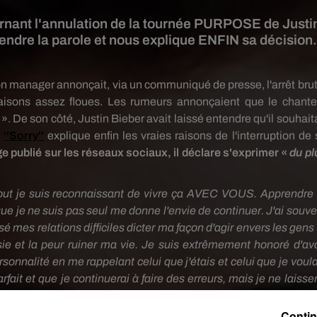
cernant l'annulation de la tournée PURPOSE de Justi
endre la parole et nous explique ENFIN sa décision
 son manager annonçait, via un communiqué de presse, l'arrêt brut
isons assez floues. Les rumeurs annonçaient que le chante
». De son côté, Justin
Bieber
avait laissé entendre qu'il souhait
e
‘'
Sorry'
'
explique enfin les vraies raisons de l'interruption de 
 publié sur les réseaux sociaux, il déclare s'exprimer «
du pl
rtout je suis reconnaissant de vivre ça AVEC VOUS. Apprendre 
que je ne suis pas seul me donne l'envie de continuer. J'ai souve
sé mes relations difficiles dicter ma façon d'agir envers les gens
usie et la peur ruiner ma vie. Je suis extrêmement honoré d'avo
onnalité en me rappelant celui que j'étais et celui que je voula
rfait et que je continuerai à faire des erreurs, mais je ne laisse
voir honte de mes erreurs. Je veux être un homme qui apprend 
us sachiez que cette tournée a été incroyable et m'a appr
Contin