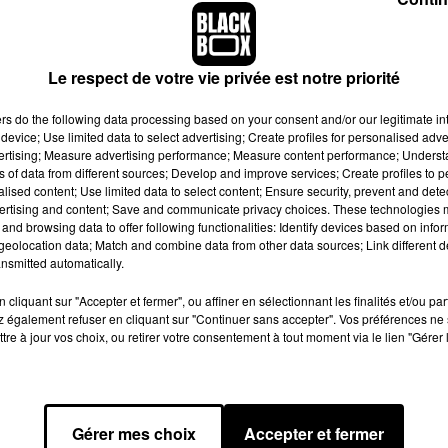
ur moi, c'est une façon de vous dire que je veux DURER. Je ve
âme, mon cœur et mon esprit soient eux aussi durables. Pour êt
ventuellement être et le père que je voudrais être. Ce message e
Le respect de votre vie privée est notre priorité
 coeur, je n'attends pas à ce que vous me compreniez
».
ers
do the following data processing based on your consent and/or our legitimate int
e pause dans sa carrière musicale
. C'est certainement une sa
device; Use limited data to select advertising; Create profiles for personalised adver
illeurs, qu'il y a quelques années, après sa rupture visiblement t
vertising; Measure advertising performance; Measure content performance; Unders
Bieber
avait traversé une période très difficile : il était au cœur
ns of data from different sources; Develop and improve services; Create profiles to 
alised content; Use limited data to select content; Ensure security, prevent and detect
e de doute qu'il avait fait la connaissance du pasteur Carl
Lent
ertising and content; Save and communicate privacy choices. These technologies
n pour aider Justin Bieber à aller mieux et revenir plus fort ? Affa
and browsing data to offer following functionalities: Identify devices based on infor
eolocation data; Match and combine data from other data sources; Link different de
nsmitted automatically.
cliquant sur "Accepter et fermer", ou affiner en sélectionnant les finalités et/ou pa
 également refuser en cliquant sur "Continuer sans accepter". Vos préférences ne 
tre à jour vos choix, ou retirer votre consentement à tout moment via le lien "Gérer 
Gérer mes choix
Accepter et fermer