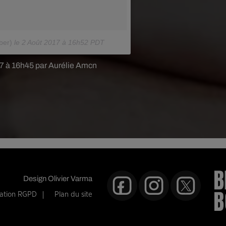
ber)
le
2 Août 2017 à 16h52 PDT
17 à 16h45 par Aurélie Amcn
Design
Olivier Varma
mation RGPD
Plan du site