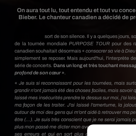
On aura tout lu, tout entendu et tout vu con
Bieber. Le chanteur canadien a décidé de pr
Justin
Bieber
sort de son silence. Il y a quelques jours,
de la tournée mondiale
PURPOSE
TOUR
pour des ra
canadien souhaitait désormais «
consacrer sa vie à Dieu
simplement se reposer. Mais aujourd'hui, l'interprète d
série de concerts.
Dans un long et très touchant message
profond de son cœur
»
.
«
Je suis si reconnaissant pour les tournées, mais su
grandir n'ont jamais été des choses faciles, mais savoir 
laissé mes insécurités prendre le dessus sur moi, j'ai lais
ma façon de les traiter. J'ai laissé l'amertume, la jalo
autour de moi des gens qui m'ont aidé à retrouver ma pers
être (…). Je suis très conscient que je ne serai jamais pa
plus mon passé me dicter mon avenir… Je ne vais plus a
ses erreurs et qui en sort plus grand !
!
Je veux que vo