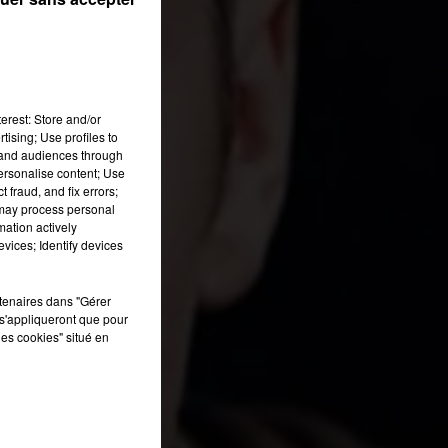
ux
re
st
erest: Store and/or
ge
tising; Use profiles to
rès
tand audiences through
 de
personalise content; Use
 fraud, and fix errors;
z,
 may process personal
ire
mation actively
vices; Identify devices
rtenaires dans "Gérer
s'appliqueront que pour
les cookies" situé en