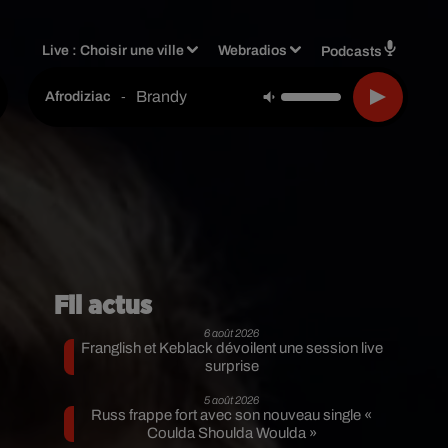
Live :
Choisir une ville
Webradios
Podcasts
Brandy
-
Afrodiziac
Fil actus
6 août 2026
Franglish et Keblack dévoilent une session live
surprise
5 août 2026
Russ frappe fort avec son nouveau single «
Coulda Shoulda Woulda »