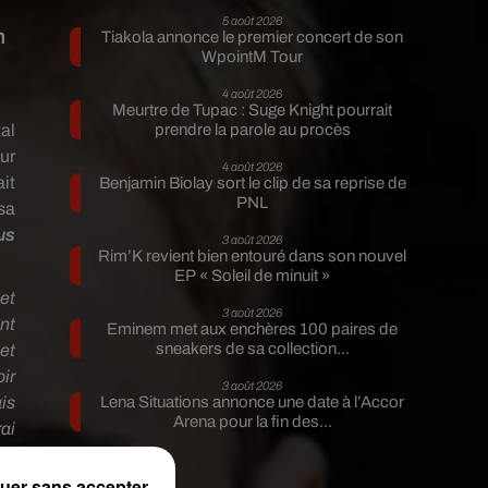
5 août 2026
n
Tiakola annonce le premier concert de son
WpointM Tour
.
4 août 2026
Meurtre de Tupac : Suge Knight pourrait
al
prendre la parole au procès
ur
4 août 2026
ait
Benjamin Biolay sort le clip de sa reprise de
PNL
sa
us
3 août 2026
Rim’K revient bien entouré dans son nouvel
EP « Soleil de minuit »
et
3 août 2026
nt
Eminem met aux enchères 100 paires de
sneakers de sa collection...
 et
ir
3 août 2026
is
Lena Situations annonce une date à l’Accor
Arena pour la fin des...
rai
de
is
uer sans accepter