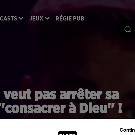
CASTS
JEUX
RÉGIE PUB
 veut pas arrêter sa
''consacrer à Dieu'' !
Contin
ber rassurent les fans: non, il n'a pas l'intention