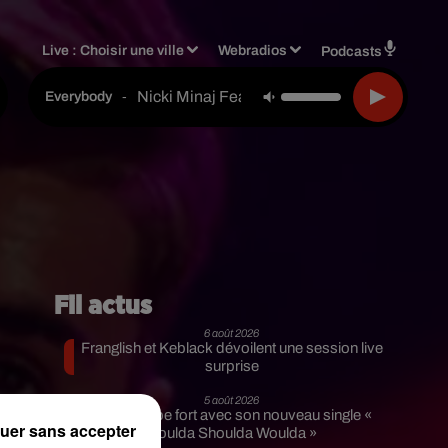
Live :
Choisir une ville
Webradios
Podcasts
Nicki Minaj Feat. Lil Uzi Vert
-
Everybody
Fil actus
6 août 2026
Franglish et Keblack dévoilent une session live
surprise
5 août 2026
Russ frappe fort avec son nouveau single «
uer sans accepter
Coulda Shoulda Woulda »