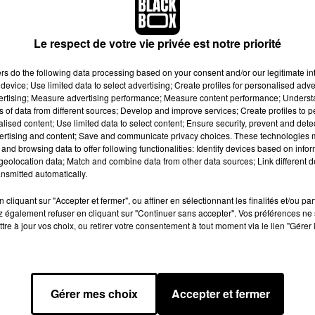
er la musique !
Le respect de votre vie privée est notre priorité
sse parler de lui… La semaine dernière, il a fait trembler le mon
urpose World Tour
alors qu'il ne lui restait plus que quelques da
ers
do the following data processing based on your consent and/or our legitimate int
device; Use limited data to select advertising; Create profiles for personalised adver
 plutôt floues autour de cette décision radicale. Certains médi
vertising; Measure advertising performance; Measure content performance; Unders
crer sa vie à Dieu
», tandis que lui préférait affirmer qu'il avait t
ns of data from different sources; Develop and improve services; Create profiles to 
e ses nombreux fans.
alised content; Use limited data to select content; Ensure security, prevent and detect
ertising and content; Save and communicate privacy choices. These technologies
'une messe (là où il a accidentellement renversé un paparazzi
and browsing data to offer following functionalities: Identify devices based on infor
 reste de sa vie à Dieu. Que ses fans se rassurent donc ! En effe
eolocation data; Match and combine data from other data sources; Link different de
nsmitted automatically.
ain
TMZ
,
les proches de l'interprète du tube ‘'Sorry'' rapporte
sa carrière musicale
.
cliquant sur "Accepter et fermer", ou affiner en sélectionnant les finalités et/ou pa
 également refuser en cliquant sur "Continuer sans accepter". Vos préférences ne 
 la carrière de Justin Bieber est menacée
. Il y a quelques anné
tre à jour vos choix, ou retirer votre consentement à tout moment via le lien "Gérer 
 tous les scandales dont il a été la cible, le chanteur de 23 a
ale. Une version aussitôt démentie par ses proches. Ainsi au cou
lors tourné vers la religion et avait d'ailleurs fait la connaissa
.
Gérer mes choix
Accepter et fermer
nter un nouveau projet musical dans les prochains moi