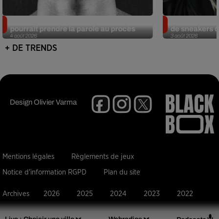
Meurtre de Tupac : Suge Knight
Eminem met a
pourrait prendre la parole au procès
de sneakers de
4 août 2026
3 août 2026
+ DE TRENDS
Design
Olivier Varma
Mentions légales
Règlements de jeux
Notice d'information RGPD
Plan du site
Archives
2026
2025
2024
2023
2022