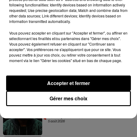
following functionalities: Identify devices based on information actively
requested; Use precise geolocation data; Match and combine data from
other data sources; Link different devices; Identify devices based on
information transmitted automatically.
Franglish et Keblack dévoilent une
Vous pouvez accepter en cliquant sur "Accepter et fermer", ou affiner en
session live surprise
sélectionnant les finalités et/ou partenaires dans "Gérer mes choix".
6 août 2026
Vous pouvez également refuser en cliquant sur "Continuer sans
accepter". Vos préférences ne s'appliqueront que pour ce site. Vous
pouvez mettre à jour vos choix, ou retirer votre consentement à tout
moment via le lien "Gérer les cookies" situé en bas de chaque page.
Russ frappe fort avec son nouveau
single « Coulda Shoulda Woulda »
5 août 2026
Accepter et fermer
Gérer mes choix
Tiakola annonce le premier concert de
son WpointM Tour
5 août 2026