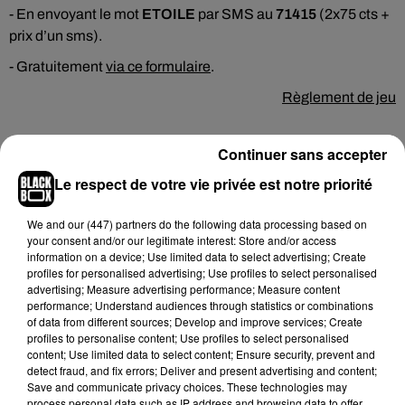
- En envoyant le mot
ETOILE
par SMS au
71415
(2x75 cts +
prix d’un sms).
- Gratuitement
via ce formulaire
.
Règlement de jeu
Continuer sans accepter
Le respect de votre vie privée est notre priorité
Hip-Hop News
We and
our (447) partners
do the following data processing based on
your consent and/or our legitimate interest: Store and/or access
Moha MMZ dévoile « Mikasa », un
information on a device; Use limited data to select advertising; Create
nouveau single entre amour et...
profiles for personalised advertising; Use profiles to select personalised
7 août 2026
advertising; Measure advertising performance; Measure content
performance; Understand audiences through statistics or combinations
of data from different sources; Develop and improve services; Create
profiles to personalise content; Use profiles to select personalised
content; Use limited data to select content; Ensure security, prevent and
detect fraud, and fix errors; Deliver and present advertising and content;
Tayc et Didi B dévoilent le single le plus
Save and communicate privacy choices. These technologies may
dansant de l’année
process personal data such as IP address and browsing data to offer
7 août 2026