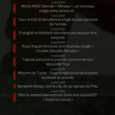
7 août 2026
Moha MMZ dévoile « Mikasa », un nouveau
single entre amour et...
7 août 2026
Tayc et Didi B dévoilent le single le plus dansant
de l’année
6 août 2026
Franglish et Keblack dévoilent une session live
surprise
5 août 2026
Russ frappe fort avec son nouveau single «
Coulda Shoulda Woulda »
5 août 2026
Tiakola annonce le premier concert de son
WpointM Tour
4 août 2026
Meurtre de Tupac : Suge Knight pourrait prendre
la parole au procès
4 août 2026
Benjamin Biolay sort le clip de sa reprise de PNL
3 août 2026
Rim’K revient bien entouré dans son nouvel EP
« Soleil de minuit »