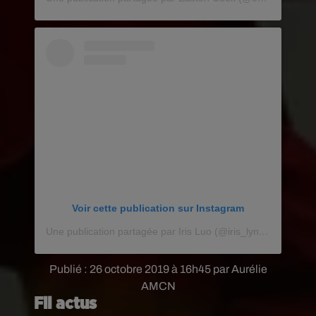
Voir cette publication sur Instagram
Une publication partagée par Iris Luo (@iris_lynn0104)
le
21
Publié : 26 octobre 2019 à 16h45 par Aurélie
AMCN
Fil actus