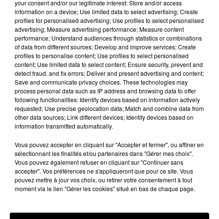
your consent and/or our legitimate interest: Store and/or access
information on a device; Use limited data to select advertising; Create
profiles for personalised advertising; Use profiles to select personalised
advertising; Measure advertising performance; Measure content
performance; Understand audiences through statistics or combinations
of data from different sources; Develop and improve services; Create
profiles to personalise content; Use profiles to select personalised
content; Use limited data to select content; Ensure security, prevent and
detect fraud, and fix errors; Deliver and present advertising and content;
Save and communicate privacy choices. These technologies may
process personal data such as IP address and browsing data to offer
Voir cette publication sur Instagram
following functionalities: Identify devices based on information actively
requested; Use precise geolocation data; Match and combine data from
Une publication partagée par NYC Blogger| Jetsetter�xÈ�xÈ‍'�️ (@kiariladyboss)
other data sources; Link different devices; Identify devices based on
information transmitted automatically.
Vous pouvez accepter en cliquant sur "Accepter et fermer", ou affiner en
sélectionnant les finalités et/ou partenaires dans "Gérer mes choix".
Vous pouvez également refuser en cliquant sur "Continuer sans
accepter". Vos préférences ne s'appliqueront que pour ce site. Vous
pouvez mettre à jour vos choix, ou retirer votre consentement à tout
moment via le lien "Gérer les cookies" situé en bas de chaque page.