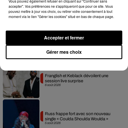
Vous pouvez également refuser en cliquant sur "Continuer sans
nouveau single entre amour et...
accepter". Vos préférences ne s'appliqueront que pour ce site. Vous
7 août 2026
pouvez mettre à jour vos choix, ou retirer votre consentement à tout
moment via le lien "Gérer les cookies" situé en bas de chaque page.
Accepter et fermer
Tayc et Didi B dévoilent le single le plus
dansant de l’année
7 août 2026
Gérer mes choix
Franglish et Keblack dévoilent une
session live surprise
6 août 2026
Russ frappe fort avec son nouveau
single « Coulda Shoulda Woulda »
5 août 2026