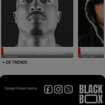
Meurtre de Tupac : Suge Knight
Eminem met a
pourrait prendre la parole au procès
de sneakers de
4 août 2026
3 août 2026
+ DE TRENDS
Design
Olivier Varma