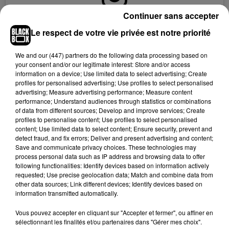
Continuer sans accepter
Voir cette publication sur Instagram
Le respect de votre vie privée est notre priorité
Une publication partagée par Whisps (@whispssnacks)
We and
our (447) partners
do the following data processing based on
your consent and/or our legitimate interest: Store and/or access
Vous souhaitez postuler ?
Il suffit de
remplir le formulaire de
information on a device; Use limited data to select advertising; Create
candidature
avant le 17 juillet, de raconter "
votre blague la
profiles for personalised advertising; Use profiles to select personalised
advertising; Measure advertising performance; Measure content
plus nulle"
ou bien d’expliquer quel est le meilleur fromage
performance; Understand audiences through statistics or combinations
au monde selon vous.
Seules les personnes
of data from different sources; Develop and improve services; Create
majeures
résidant dans l’un des cinquante États américains
profiles to personalise content; Use profiles to select personalised
content; Use limited data to select content; Ensure security, prevent and
pourront tenter leur chance ! Alors, prêt.e à déménager pour
detect fraud, and fix errors; Deliver and present advertising and content;
du fromage ?
Save and communicate privacy choices. These technologies may
process personal data such as IP address and browsing data to offer
following functionalities: Identify devices based on information actively
requested; Use precise geolocation data; Match and combine data from
other data sources; Link different devices; Identify devices based on
Hip-Hop News
information transmitted automatically.
Vous pouvez accepter en cliquant sur "Accepter et fermer", ou affiner en
sélectionnant les finalités et/ou partenaires dans "Gérer mes choix".
Moha MMZ dévoile « Mikasa », un