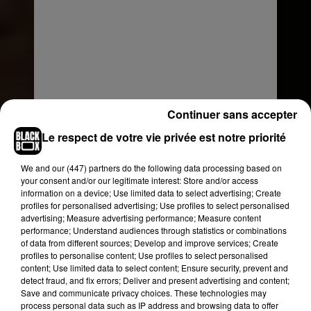
Continuer sans accepter
Voir cette publication sur Instagram
Le respect de votre vie privée est notre priorité
Grab your FRIENDS and head to your local
movie theater on September 23, 28 & October 2
We and
our (447) partners
do the following data processing based on
your consent and/or our legitimate interest: Store and/or access
to see our favorite sitcom ever on the BIG
information on a device; Use limited data to select advertising; Create
SCREEN with never-before-seen bloopers!
profiles for personalised advertising; Use profiles to select personalised
(Ticket link in bio - US only) #FRIENDS25
advertising; Measure advertising performance; Measure content
performance; Understand audiences through statistics or combinations
Une publication partagée par
Friends
(@friends) le
16 Août 
of data from different sources; Develop and improve services; Create
profiles to personalise content; Use profiles to select personalised
content; Use limited data to select content; Ensure security, prevent and
Partager son expérience sur les
detect fraud, and fix errors; Deliver and present advertising and content;
Save and communicate privacy choices. These technologies may
réseaux sociaux
process personal data such as IP address and browsing data to offer