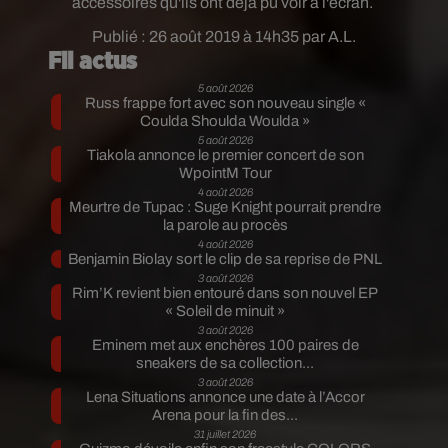
accessoires qu'ils ont déjà pu voir à l'écran.
Publié : 26 août 2019 à 14h35 par A.L.
Fil actus
5 août 2026
Russ frappe fort avec son nouveau single «
Coulda Shoulda Woulda »
5 août 2026
Tiakola annonce le premier concert de son
WpointM Tour
4 août 2026
Meurtre de Tupac : Suge Knight pourrait prendre
la parole au procès
4 août 2026
Benjamin Biolay sort le clip de sa reprise de PNL
3 août 2026
Rim’K revient bien entouré dans son nouvel EP
« Soleil de minuit »
3 août 2026
Eminem met aux enchères 100 paires de
sneakers de sa collection...
3 août 2026
Lena Situations annonce une date à l’Accor
Arena pour la fin des...
31 juillet 2026