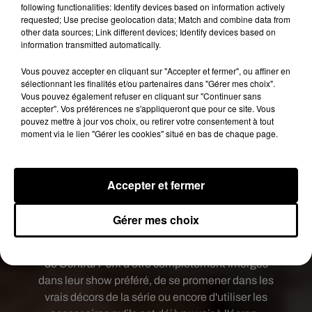
following functionalities: Identify devices based on information actively
Pour prouver son
assiduité durant les 25 heures
requested; Use precise geolocation data; Match and combine data from
de "travail", le/la candidat(e) sélectionné(e) devra
other data sources; Link different devices; Identify devices based on
information transmitted automatically.
raconter son expérience en direct sur Twitter.
S'il/elle parvient à honorer sa mission,
Vous pouvez accepter en cliquant sur "Accepter et fermer", ou affiner en
l'heureux(se) élu(e) repartira avec
un
sélectionnant les finalités et/ou partenaires dans "Gérer mes choix".
Vous pouvez également refuser en cliquant sur "Continuer sans
abonnement gratuit d’un an à Netflix, un pack de
accepter". Vos préférences ne s'appliqueront que pour ce site. Vous
goodies avec un mug Central Park, un t-shirt
pouvez mettre à jour vos choix, ou retirer votre consentement à tout
Friends
et des sucreries, en plus des 900€ promis.
moment via le lien "Gérer les cookies" situé en bas de chaque page.
Seul bémol : le concours n’est ouvert qu’aux
citoyens américains de plus de 18 ans. Si vous
remplissez toutes les conditions, vous pouvez
Accepter et fermer
vous inscrire
ici
. Si non, il est toujours temps de
vous consoler en bookant un aller-retour pour
Gérer mes choix
New York, entre le 7 septembre et 6 octobre,
où
un
pop-up
offrira la possibilité aux aficionados
de
Central Perk
d'être complètement imergés
dans leur show préféré, de se promener dans les
vrais décors de la série ou encore d'utiliser les