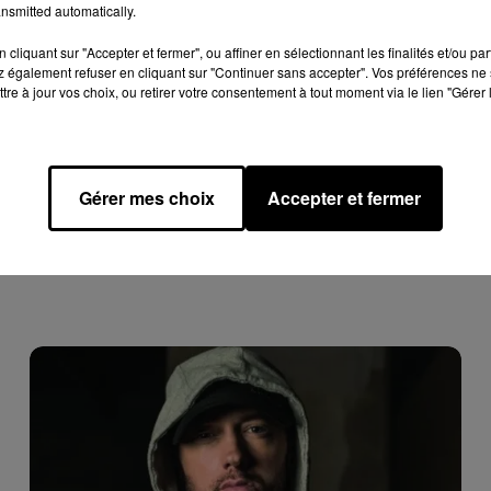
nsmitted automatically.
 le
site internet dédié
, le/la candidat(e) retenu(e) aura pour
 grands classiques comme
Maman, j’ai raté l’avion !
,
Love Actually
cliquant sur "Accepter et fermer", ou affiner en sélectionnant les finalités et/ou pa
 également refuser en cliquant sur "Continuer sans accepter". Vos préférences ne 
li à la fin de la mission. Pour postuler, les candidats
tre à jour vos choix, ou retirer votre consentement à tout moment via le lien "Gérer 
entes plateformes de streaming, devront aussi être majeurs et
Gérer mes choix
Accepter et fermer