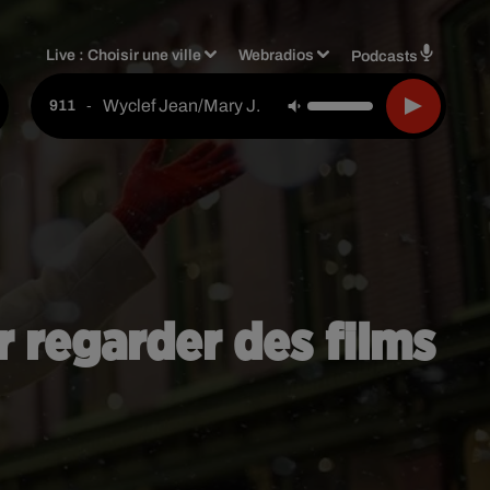
Live :
Choisir une ville
Webradios
Podcasts
Wyclef Jean/mary J. Blige
-
911
r regarder des films