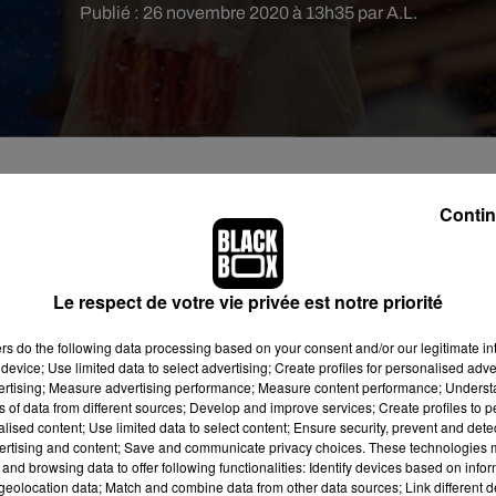
Publié : 26 novembre 2020 à 13h35 par A.L.
Contin
napé, à regarder des films de Noël, le tout en étant
Le respect de votre vie privée est notre priorité
onyme de vin chaud, décoration et films de Noël à gogo. Ça
ers
do the following data processing based on your consent and/or our legitimate int
ce de job qui va en ravir plus d'un :
être rémunéré 2.500 dollars
device; Use limited data to select advertising; Create profiles for personalised adver
oël en 25 jours
! En effet, c
ette offre d’emploi, baptisée
Hollyday
vertising; Measure advertising performance; Measure content performance; Unders
à célébrer cette fête dès le 1er novembre et que vous avez
ns of data from different sources; Develop and improve services; Create profiles to 
alised content; Use limited data to select content; Ensure security, prevent and detect
t pour vous !
", stipule l'annonce.
ertising and content; Save and communicate privacy choices. These technologies
and browsing data to offer following functionalities: Identify devices based on infor
eolocation data; Match and combine data from other data sources; Link different de