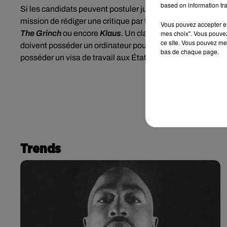
based on information tra
Si les candidats peuvent postuler jusqu’au 4 décembre sur
mission de rédiger une critique par film parmi la liste de
Vous pouvez accepter en 
mes choix". Vous pouvez
The Grinch
ou encore
Klaus
. Un classement devra être étab
ce site. Vous pouvez met
doivent posséder un ordinateur pour avoir accès au différ
bas de chaque page.
posséder un visa de travail aux États-Unis.
Trends