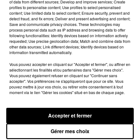
of data from different sources; Develop and improve services; Create
dans le catalogue proposé par Hush Hush.
profiles to personalise content; Use profiles to select personalised
content; Use limited data to select content; Ensure security, prevent and
L’agence ne se positionne que sur du très haut de
detect fraud, and fix errors; Deliver and present advertising and content;
gamme.
Save and communicate privacy choices. These technologies may
process personal data such as IP address and browsing data to offer
following functionalities: Identify devices based on information actively
requested; Use precise geolocation data; Match and combine data from
other data sources; Link different devices; Identify devices based on
information transmitted automatically.
Vous pouvez accepter en cliquant sur "Accepter et fermer", ou affiner en
sélectionnant les finalités et/ou partenaires dans "Gérer mes choix".
Vous pouvez également refuser en cliquant sur "Continuer sans
accepter". Vos préférences ne s'appliqueront que pour ce site. Vous
pouvez mettre à jour vos choix, ou retirer votre consentement à tout
moment via le lien "Gérer les cookies" situé en bas de chaque page.
Voir cette publication sur Instagram
Accepter et fermer
Who would you share this luxury movie �x}�
�xÈ experience with? Tag�x� |
Gérer mes choix
Comment�x9️| Share�x� Follow (for
@millionaire.billionaire.store) for more content