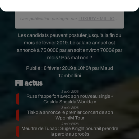
�xܬ
Une publication partagée par
LUXURY • MILLIONAIRE • SUCCESS
Les candidats peuvent postuler jusqu’à la fin du
mois de février 2019. Le salaire annuel est
annoncé à 75 000£ par an soit environ 7000€ par
mois ! Pas mal non ?
Publié : 8 février 2019 à 10h04 par Maud
Tambellini
Fil actus
5 août 2026
Russ frappe fort avec son nouveau single «
Coulda Shoulda Woulda »
5 août 2026
Tiakola annonce le premier concert de son
WpointM Tour
4 août 2026
Meurtre de Tupac : Suge Knight pourrait prendre
la parole au procès