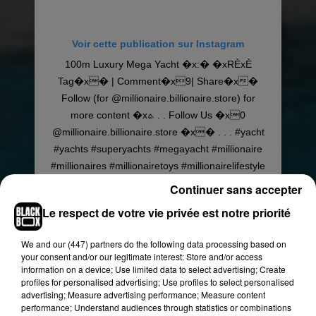
Voir cette publication sur Instagram
100m Luxury Mega Yacht �x:� �xRÈxÈ
Tag�x� | Comment�x9️| Share�x�
Follow (for @millionaire.billionaire.store) for
more content �xܬ . . Follow Us �x0
@millionaire.billionaire.store �x� . . . #yacht
#yachts #superyachts #megayacht #millionaire
#millionaires #millionairetoys #millionairelifestyle
#millionairesclub #millionairelife
Continuer sans accepter
#millionairemindset #millionairemag
Le respect de votre vie privée est notre priorité
#millionairerow #millionairestyle
#millionairedreams
We and
our (447) partners
do the following data processing based on
your consent and/or our legitimate interest: Store and/or access
Une publication partagée par
LUXURY • MILLIONAIRE • SUCCESS
information on a device; Use limited data to select advertising; Create
profiles for personalised advertising; Use profiles to select personalised
advertising; Measure advertising performance; Measure content
Ensuite, il devra établir un rapport complet pour
performance; Understand audiences through statistics or combinations
déterminer si oui ou non le produit peut entrer