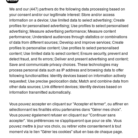
période de la vie où vos amis sont comme votre
We and
our (447) partners
do the following data processing based on
famille. Cette période est révolue (…). Je ne sais
your consent and/or our legitimate interest: Store and/or access
pas à quoi cela nous servirait. La série marche
information on a device; Use limited data to select advertising; Create
profiles for personalised advertising; Use profiles to select personalised
bien, les gens l’adorent ! Un retour ne serait
advertising; Measure advertising performance; Measure content
qu'une déception
». Et vous, pour ou contre un
performance; Understand audiences through statistics or combinations
retour des acteurs de
Friends
?
of data from different sources; Develop and improve services; Create
profiles to personalise content; Use profiles to select personalised
content; Use limited data to select content; Ensure security, prevent and
detect fraud, and fix errors; Deliver and present advertising and content;
Save and communicate privacy choices. These technologies may
process personal data such as IP address and browsing data to offer
following functionalities: Identify devices based on information actively
requested; Use precise geolocation data; Match and combine data from
other data sources; Link different devices; Identify devices based on
information transmitted automatically.
Vous pouvez accepter en cliquant sur "Accepter et fermer", ou affiner en
sélectionnant les finalités et/ou partenaires dans "Gérer mes choix".
Vous pouvez également refuser en cliquant sur "Continuer sans
accepter". Vos préférences ne s'appliqueront que pour ce site. Vous
pouvez mettre à jour vos choix, ou retirer votre consentement à tout
Voir cette publication sur Instagram
moment via le lien "Gérer les cookies" situé en bas de chaque page.
Une publication partagée par Ellen (@theellenshow)
le
4 Jui